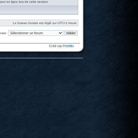
tut en ligne lors de cette session
Le fuseau horaire est réglé sur UTC+1 heure
ndre:
Créé via
PmWiki