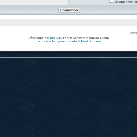
Masquer mon sta
Attei
Développé par
phpBB
® Forum Software © phpBB Group
Traduction française officielle
©
Maël Soucaze