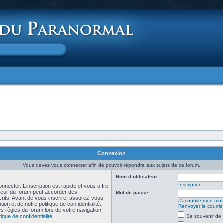
Connexion
Vous devez vous connecter afin de pouvoir répondre aux sujets de ce forum.
Nom d’utilisateur:
Inscription
necter. L’inscription est rapide et vous offre
teur du forum peut accorder des
Mot de passe:
scrits. Avant de vous inscrire, assurez-vous
J’ai oublié mon mo
ion et de notre politique de confidentialité.
Renvoyer le courrier
es règles du forum lors de votre navigation.
tique de confidentialité
Se souvenir de 