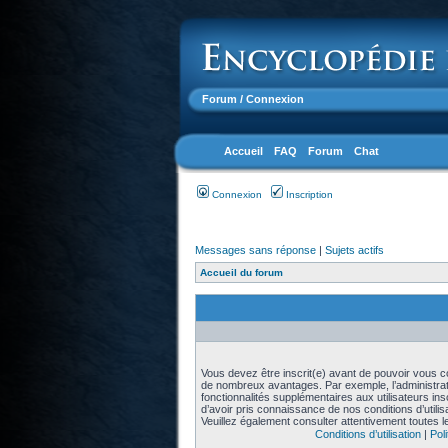
Forum
/ Connexion
Accueil
FAQ
Forum
Chat
Connexion
Inscription
Messages sans réponse
|
Sujets actifs
Accueil du forum
Vous devez être inscrit(e) avant de pouvoir vous con
de nombreux avantages. Par exemple, l’administra
fonctionnalités supplémentaires aux utilisateurs in
d’avoir pris connaissance de nos conditions d’utilisat
Veuillez également consulter attentivement toutes l
Conditions d’utilisation
|
Poli