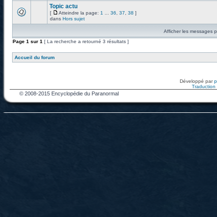
Topic actu
[
Atteindre la page:
1
...
36
,
37
,
38
]
dans
Hors sujet
Afficher les messages p
Page
1
sur
1
[ La recherche a retourné 3 résultats ]
Accueil du forum
Développé par
Traduction f
© 2008-2015 Encyclopédie du Paranormal