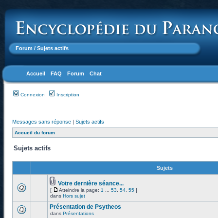
Forum
/ Sujets actifs
Accueil
FAQ
Forum
Chat
Connexion
Inscription
Messages sans réponse
|
Sujets actifs
Accueil du forum
Sujets actifs
Sujets
Votre dernière séance...
[
Atteindre la page:
1
...
53
,
54
,
55
]
dans
Hors sujet
Présentation de Psytheos
dans
Présentations