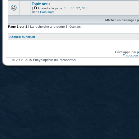
Topic actu
[
Atteindre la page:
1
...
36
,
37
,
38
]
dans
Hors sujet
Afficher les messages p
Page
1
sur
1
[ La recherche a retourné 3 résultats ]
Accueil du forum
Développé par
Traduction f
© 2008-2015 Encyclopédie du Paranormal