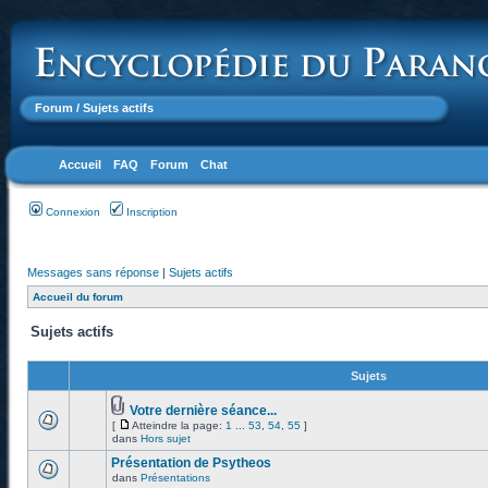
Forum
/ Sujets actifs
Accueil
FAQ
Forum
Chat
Connexion
Inscription
Messages sans réponse
|
Sujets actifs
Accueil du forum
Sujets actifs
Sujets
Votre dernière séance...
[
Atteindre la page:
1
...
53
,
54
,
55
]
dans
Hors sujet
Présentation de Psytheos
dans
Présentations