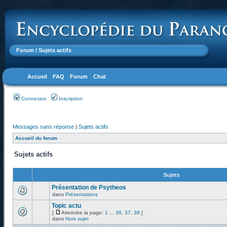
Forum
/ Sujets actifs
Accueil
FAQ
Forum
Chat
Connexion
Inscription
Messages sans réponse
|
Sujets actifs
Accueil du forum
Sujets actifs
Sujets
Présentation de Psytheos
dans
Présentations
Topic actu
[
Atteindre la page:
1
...
36
,
37
,
38
]
dans
Hors sujet