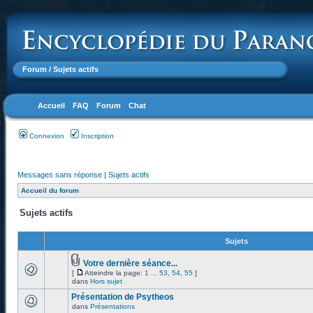
Forum
/ Sujets actifs
Accueil
FAQ
Forum
Chat
Connexion
Inscription
Messages sans réponse
|
Sujets actifs
Accueil du forum
Sujets actifs
Sujets
Votre dernière séance...
[
Atteindre la page:
1
...
53
,
54
,
55
]
dans
Hors sujet
Présentation de Psytheos
dans
Présentations