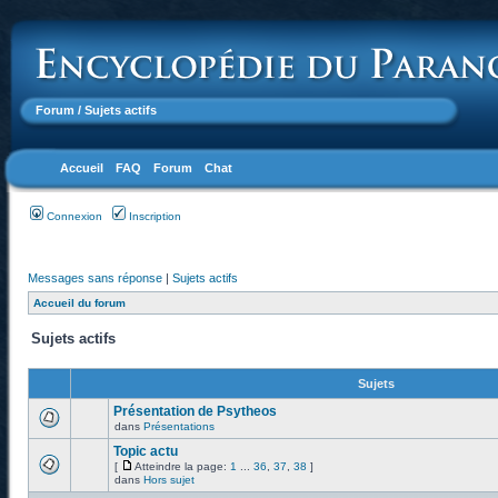
Forum
/ Sujets actifs
Accueil
FAQ
Forum
Chat
Connexion
Inscription
Messages sans réponse
|
Sujets actifs
Accueil du forum
Sujets actifs
Sujets
Présentation de Psytheos
dans
Présentations
Topic actu
[
Atteindre la page:
1
...
36
,
37
,
38
]
dans
Hors sujet