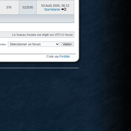
03 Août 2026, 06:12
376
522530
StarVolante
Le fuseau horaire est réglé sur UTC+1 heure
ndre:
Créé via
PmWiki