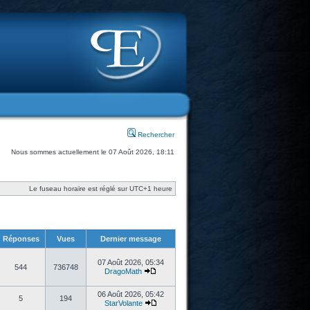
Rechercher
Nous sommes actuellement le 07 Août 2026, 18:11
Le fuseau horaire est réglé sur UTC+1 heure
Réponses
Vues
Dernier message
07 Août 2026, 05:34
544
736748
DragoMath
06 Août 2026, 05:42
5
194
StarVolante