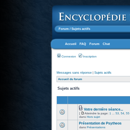
Forum
/ Sujets actifs
Accueil
FAQ
Forum
Chat
Connexion
Inscription
Messages sans réponse
|
Sujets actifs
Accueil du forum
Sujets actifs
Votre dernière séance...
[
Atteindre la page:
1
...
53
,
54
,
55
dans
Hors sujet
Présentation de Psytheos
dans
Présentations