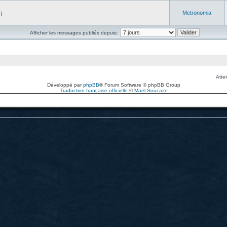
Metronomia
]
Afficher les messages publiés depuis:
Attei
Développé par
phpBB
® Forum Software © phpBB Group
Traduction française officielle
©
Maël Soucaze