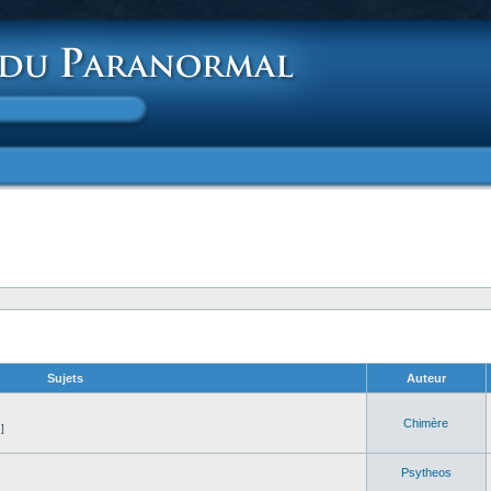
Sujets
Auteur
Chimère
]
Psytheos