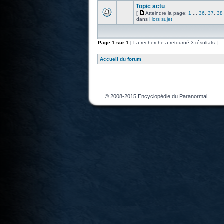
Topic actu
[
Atteindre la page:
1
...
36
,
37
,
38
dans
Hors sujet
Page
1
sur
1
[ La recherche a retourné 3 résultats ]
Accueil du forum
© 2008-2015 Encyclopédie du Paranormal