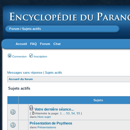
Forum
/ Sujets actifs
Accueil
FAQ
Forum
Chat
Connexion
Inscription
Messages sans réponse
|
Sujets actifs
Accueil du forum
Sujets actifs
Sujets
Votre dernière séance...
[
Atteindre la page:
1
...
53
,
54
,
55
]
dans
Hors sujet
Présentation de Psytheos
dans
Présentations