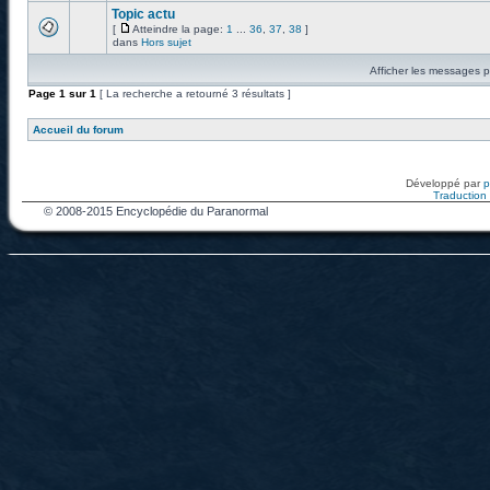
Topic actu
[
Atteindre la page:
1
...
36
,
37
,
38
]
dans
Hors sujet
Afficher les messages p
Page
1
sur
1
[ La recherche a retourné 3 résultats ]
Accueil du forum
Développé par
Traduction f
© 2008-2015 Encyclopédie du Paranormal