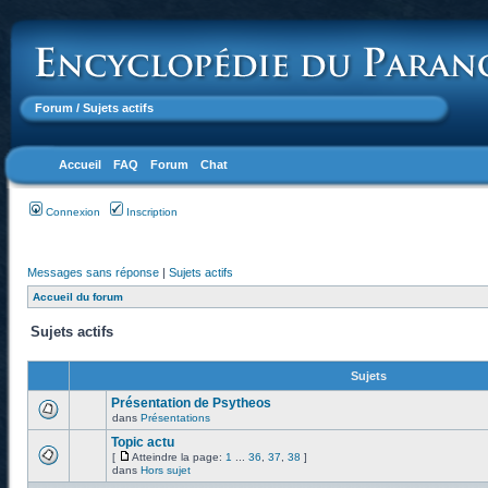
Forum
/ Sujets actifs
Accueil
FAQ
Forum
Chat
Connexion
Inscription
Messages sans réponse
|
Sujets actifs
Accueil du forum
Sujets actifs
Sujets
Présentation de Psytheos
dans
Présentations
Topic actu
[
Atteindre la page:
1
...
36
,
37
,
38
]
dans
Hors sujet