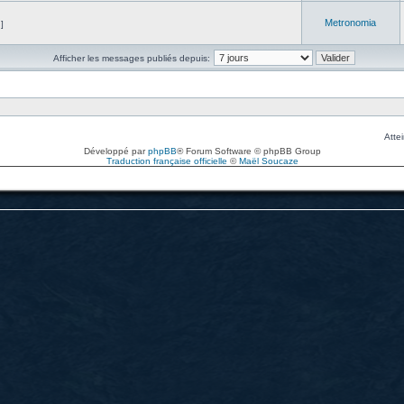
Metronomia
]
Afficher les messages publiés depuis:
Attei
Développé par
phpBB
® Forum Software © phpBB Group
Traduction française officielle
©
Maël Soucaze