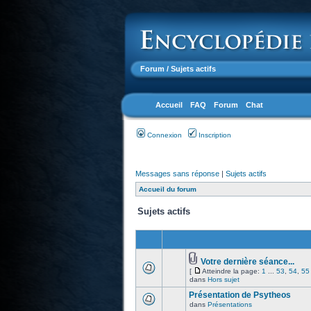
Forum
/ Sujets actifs
Accueil
FAQ
Forum
Chat
Connexion
Inscription
Messages sans réponse
|
Sujets actifs
Accueil du forum
Sujets actifs
Votre dernière séance...
[
Atteindre la page:
1
...
53
,
54
,
55
dans
Hors sujet
Présentation de Psytheos
dans
Présentations