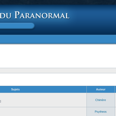
Sujets
Auteur
Chimère
]
Psytheos