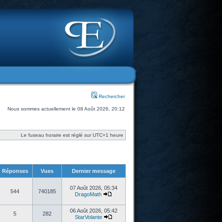
Rechercher
Nous sommes actuellement le 08 Août 2026, 20:12
Le fuseau horaire est réglé sur UTC+1 heure
Réponses
Vues
Dernier message
07 Août 2026, 05:34
544
740185
DragoMath
06 Août 2026, 05:42
5
282
StarVolante