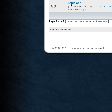
Topic actu
[
Atteindre la page:
1
...
36
,
37
,
38
dans
Hors sujet
Page
1
sur
1
[ La recherche a retourné 3 résultats ]
Accueil du forum
© 2008-2015 Encyclopédie du Paranormal