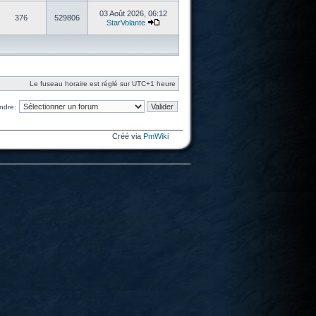
03 Août 2026, 06:12
376
529806
StarVolante
Le fuseau horaire est réglé sur UTC+1 heure
ndre:
Créé via
PmWiki