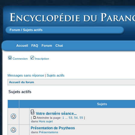
Forum
/ Sujets actifs
Accueil
FAQ
Forum
Chat
Connexion
Inscription
Messages sans réponse
|
Sujets actifs
Accueil du forum
Sujets actifs
Sujets
Votre dernière séance...
[
Atteindre la page:
1
...
53
,
54
,
55
]
dans
Hors sujet
Présentation de Psytheos
dans
Présentations