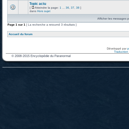
Topic actu
[
Atteindre la page:
1
...
36
,
37
,
38
]
dans
Hors sujet
Afficher les messages p
Page
1
sur
1
[ La recherche a retourné 3 résultats ]
Accueil du forum
Développé par
Traduction f
© 2008-2015 Encyclopédie du Paranormal