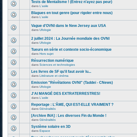
Tests de Mentalisme ! (Entrez n'ayez pas peur)
dans
L'asile
Blagues en tout genre (pour rigoler entre nous)
dans
L'asile
Vague d'OVNI dans le New Jersey aux USA
dans
Ufologie
2 juillet 2024 : La Journée mondiale des OVNI
dans
Ufologie
Tueurs en série et contexte socio-économique
dans
Hors sujet
Résurrection numérique
dans
Sciences et technologies
Les livres de SF qu'il faut avoir lu...
dans
Littérature et cinéma
Emission "Révélations OVNI" (Taddeï - CNews)
dans
Ufologie
J'AI MANGÉ DES EXTRATERRESTRES!
dans
L'asile
Reportage : L'ÂME, QUI EST-ELLE VRAIMENT ?
dans
Généralités
[Archive INA] : Les diverses Fin du Monde !
dans
Généralités
Système solaire en 3D
dans
Espace