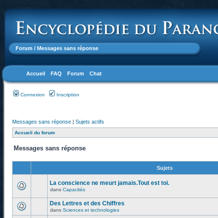
Forum
/ Messages sans réponse
Accueil
FAQ
Forum
Chat
Connexion
Inscription
Messages sans réponse
|
Sujets actifs
Accueil du forum
Messages sans réponse
Sujets
La conscience ne meurt jamais.Tout est toi.
dans
Capacités
Des Lettres et des Chiffres
dans
Sciences et technologies