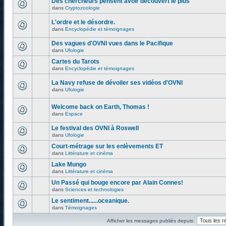
Des chercheurs pensent avoir découvert le plus
dans
Cryptozoologie
L'ordre et le désordre.
dans
Encyclopédie et témoignages
Des vagues d'OVNI vues dans le Pacifique
dans
Ufologie
Cartes du Tarots
dans
Encyclopédie et témoignages
La Navy refuse de dévoiler ses vidéos d'OVNI
dans
Ufologie
Welcome back on Earth, Thomas !
dans
Espace
Le festival des OVNI à Roswell
dans
Ufologie
Court-métrage sur les enlèvements ET
dans
Littérature et cinéma
Lake Mungo
dans
Littérature et cinéma
Un Passé qui bouge encore par Alain Connes!
dans
Sciences et technologies
Le sentiment......oceanique.
dans
Témoignages
Afficher les messages publiés depuis: