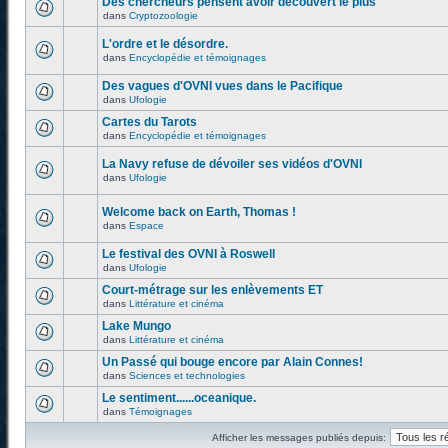
Des chercheurs pensent avoir découvert le plus
dans
Cryptozoologie
L'ordre et le désordre.
dans
Encyclopédie et témoignages
Des vagues d'OVNI vues dans le Pacifique
dans
Ufologie
Cartes du Tarots
dans
Encyclopédie et témoignages
La Navy refuse de dévoiler ses vidéos d'OVNI
dans
Ufologie
Welcome back on Earth, Thomas !
dans
Espace
Le festival des OVNI à Roswell
dans
Ufologie
Court-métrage sur les enlèvements ET
dans
Littérature et cinéma
Lake Mungo
dans
Littérature et cinéma
Un Passé qui bouge encore par Alain Connes!
dans
Sciences et technologies
Le sentiment......oceanique.
dans
Témoignages
Afficher les messages publiés depuis: