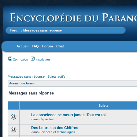
Forum
/ Messages sans réponse
Accueil
FAQ
Forum
Chat
Connexion
Inscription
Messages sans réponse
|
Sujets actifs
Accueil du forum
Messages sans réponse
Sujets
La conscience ne meurt jamais.Tout est toi.
dans
Capacités
Des Lettres et des Chiffres
dans
Sciences et technologies