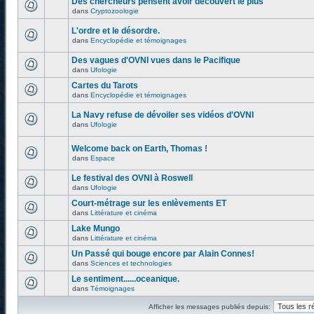
Des chercheurs pensent avoir découvert le plus
dans
Cryptozoologie
L'ordre et le désordre.
dans
Encyclopédie et témoignages
Des vagues d'OVNI vues dans le Pacifique
dans
Ufologie
Cartes du Tarots
dans
Encyclopédie et témoignages
La Navy refuse de dévoiler ses vidéos d'OVNI
dans
Ufologie
Welcome back on Earth, Thomas !
dans
Espace
Le festival des OVNI à Roswell
dans
Ufologie
Court-métrage sur les enlèvements ET
dans
Littérature et cinéma
Lake Mungo
dans
Littérature et cinéma
Un Passé qui bouge encore par Alain Connes!
dans
Sciences et technologies
Le sentiment......oceanique.
dans
Témoignages
Afficher les messages publiés depuis: