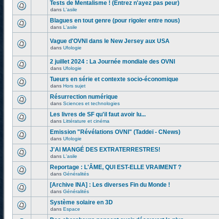
Tests de Mentalisme ! (Entrez n'ayez pas peur)
dans
L'asile
Blagues en tout genre (pour rigoler entre nous)
dans
L'asile
Vague d'OVNI dans le New Jersey aux USA
dans
Ufologie
2 juillet 2024 : La Journée mondiale des OVNI
dans
Ufologie
Tueurs en série et contexte socio-économique
dans
Hors sujet
Résurrection numérique
dans
Sciences et technologies
Les livres de SF qu'il faut avoir lu...
dans
Littérature et cinéma
Emission "Révélations OVNI" (Taddeï - CNews)
dans
Ufologie
J'AI MANGÉ DES EXTRATERRESTRES!
dans
L'asile
Reportage : L'ÂME, QUI EST-ELLE VRAIMENT ?
dans
Généralités
[Archive INA] : Les diverses Fin du Monde !
dans
Généralités
Système solaire en 3D
dans
Espace