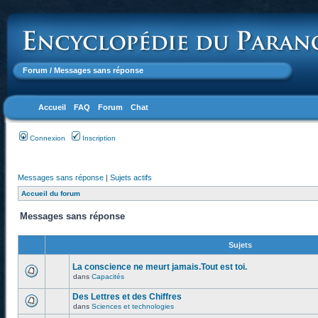
Forum
/ Messages sans réponse
Accueil
FAQ
Forum
Chat
Connexion
Inscription
Messages sans réponse
|
Sujets actifs
Accueil du forum
Messages sans réponse
Sujets
La conscience ne meurt jamais.Tout est toi.
dans
Capacités
Des Lettres et des Chiffres
dans
Sciences et technologies