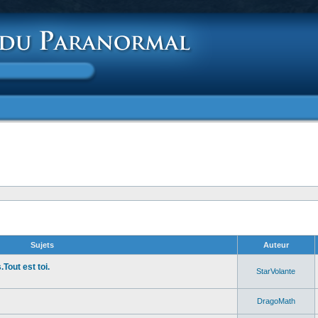
Sujets
Auteur
Tout est toi.
StarVolante
DragoMath