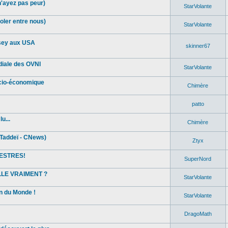
n'ayez pas peur)
StarVolante
oler entre nous)
StarVolante
sey aux USA
skinner67
diale des OVNI
StarVolante
ocio-économique
Chimère
patto
u...
Chimère
Taddeï - CNews)
Ztyx
ESTRES!
SuperNord
ELLE VRAIMENT ?
StarVolante
in du Monde !
StarVolante
DragoMath