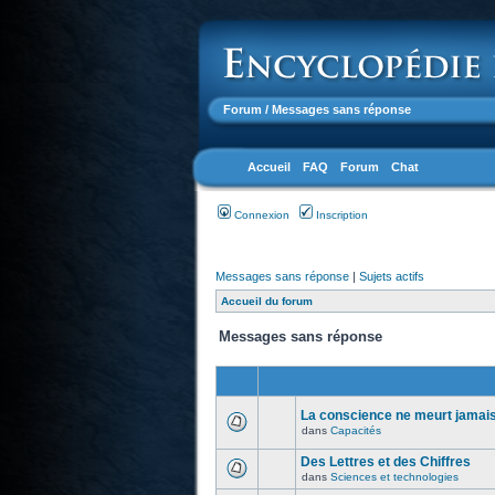
Forum
/ Messages sans réponse
Accueil
FAQ
Forum
Chat
Connexion
Inscription
Messages sans réponse
|
Sujets actifs
Accueil du forum
Messages sans réponse
La conscience ne meurt jamais.
dans
Capacités
Des Lettres et des Chiffres
dans
Sciences et technologies