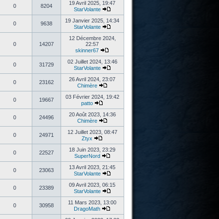
19 Avril 2025, 19:47
0
8204
StarVolante
19 Janvier 2025, 14:34
0
9638
StarVolante
12 Décembre 2024,
0
14207
22:57
skinner67
02 Juillet 2024, 13:46
0
31729
StarVolante
26 Avril 2024, 23:07
0
23162
Chimère
03 Février 2024, 19:42
0
19667
patto
20 Août 2023, 14:36
0
24496
Chimère
12 Juillet 2023, 08:47
0
24971
Ztyx
18 Juin 2023, 23:29
0
22527
SuperNord
13 Avril 2023, 21:45
0
23063
StarVolante
09 Avril 2023, 06:15
0
23389
StarVolante
11 Mars 2023, 13:00
0
30958
DragoMath