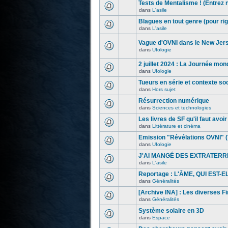
Tests de Mentalisme ! (Entrez 
dans
L'asile
Blagues en tout genre (pour rig
dans
L'asile
Vague d'OVNI dans le New Jer
dans
Ufologie
2 juillet 2024 : La Journée mon
dans
Ufologie
Tueurs en série et contexte s
dans
Hors sujet
Résurrection numérique
dans
Sciences et technologies
Les livres de SF qu'il faut avoir l
dans
Littérature et cinéma
Emission "Révélations OVNI" (
dans
Ufologie
J'AI MANGÉ DES EXTRATERR
dans
L'asile
Reportage : L'ÂME, QUI EST-
dans
Généralités
[Archive INA] : Les diverses F
dans
Généralités
Système solaire en 3D
dans
Espace