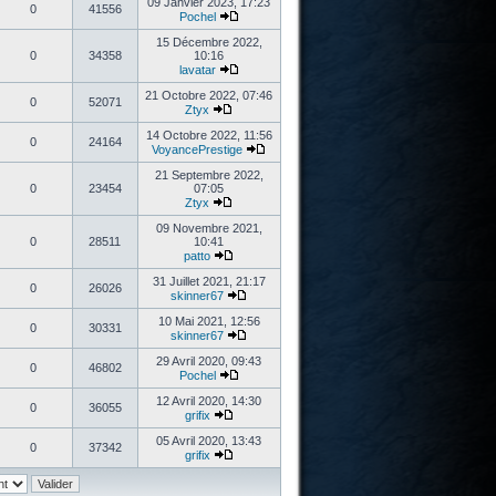
09 Janvier 2023, 17:23
0
41556
Pochel
15 Décembre 2022,
0
34358
10:16
lavatar
21 Octobre 2022, 07:46
0
52071
Ztyx
14 Octobre 2022, 11:56
0
24164
VoyancePrestige
21 Septembre 2022,
0
23454
07:05
Ztyx
09 Novembre 2021,
0
28511
10:41
patto
31 Juillet 2021, 21:17
0
26026
skinner67
10 Mai 2021, 12:56
0
30331
skinner67
29 Avril 2020, 09:43
0
46802
Pochel
12 Avril 2020, 14:30
0
36055
grifix
05 Avril 2020, 13:43
0
37342
grifix