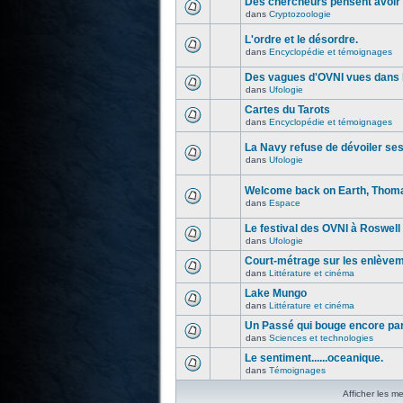
Des chercheurs pensent avoir 
dans
Cryptozoologie
L'ordre et le désordre.
dans
Encyclopédie et témoignages
Des vagues d'OVNI vues dans l
dans
Ufologie
Cartes du Tarots
dans
Encyclopédie et témoignages
La Navy refuse de dévoiler se
dans
Ufologie
Welcome back on Earth, Thoma
dans
Espace
Le festival des OVNI à Roswell
dans
Ufologie
Court-métrage sur les enlève
dans
Littérature et cinéma
Lake Mungo
dans
Littérature et cinéma
Un Passé qui bouge encore par
dans
Sciences et technologies
Le sentiment......oceanique.
dans
Témoignages
Afficher les m