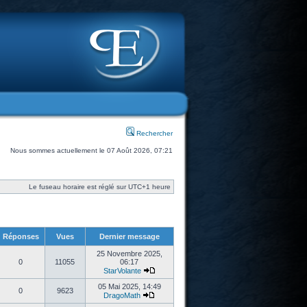
Rechercher
Nous sommes actuellement le 07 Août 2026, 07:21
Le fuseau horaire est réglé sur UTC+1 heure
Réponses
Vues
Dernier message
25 Novembre 2025,
0
11055
06:17
StarVolante
05 Mai 2025, 14:49
0
9623
DragoMath