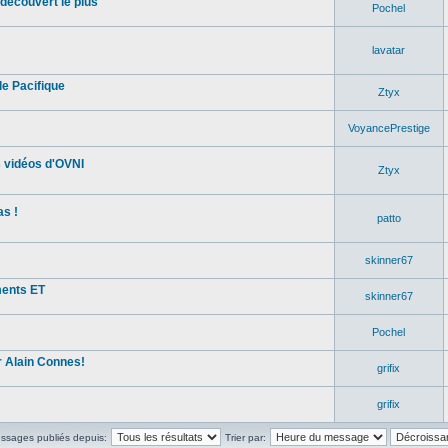
découvert le plus
Pochel
lavatar
e Pacifique
Ztyx
VoyancePrestige
s vidéos d'OVNI
Ztyx
s !
patto
skinner67
ments ET
skinner67
Pochel
 Alain Connes!
grifix
grifix
essages publiés depuis:
Trier par: