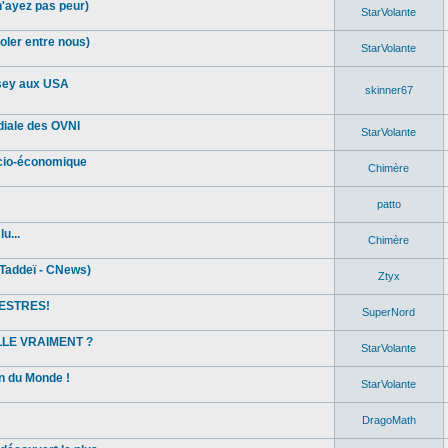
n'ayez pas peur)
StarVolante
oler entre nous)
StarVolante
sey aux USA
skinner67
diale des OVNI
StarVolante
ocio-économique
Chimère
patto
u...
Chimère
Taddeï - CNews)
Ztyx
ESTRES!
SuperNord
ELLE VRAIMENT ?
StarVolante
in du Monde !
StarVolante
DragoMath