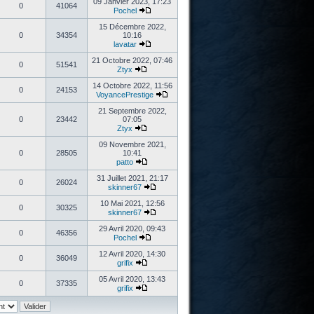
09 Janvier 2023, 17:23
0
41064
Pochel
15 Décembre 2022,
0
34354
10:16
lavatar
21 Octobre 2022, 07:46
0
51541
Ztyx
14 Octobre 2022, 11:56
0
24153
VoyancePrestige
21 Septembre 2022,
0
23442
07:05
Ztyx
09 Novembre 2021,
0
28505
10:41
patto
31 Juillet 2021, 21:17
0
26024
skinner67
10 Mai 2021, 12:56
0
30325
skinner67
29 Avril 2020, 09:43
0
46356
Pochel
12 Avril 2020, 14:30
0
36049
grifix
05 Avril 2020, 13:43
0
37335
grifix