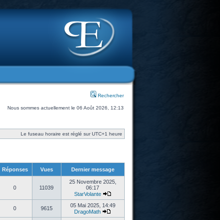
Rechercher
Nous sommes actuellement le 06 Août 2026, 12:13
Le fuseau horaire est réglé sur UTC+1 heure
Réponses
Vues
Dernier message
25 Novembre 2025,
0
11039
06:17
StarVolante
05 Mai 2025, 14:49
0
9615
DragoMath