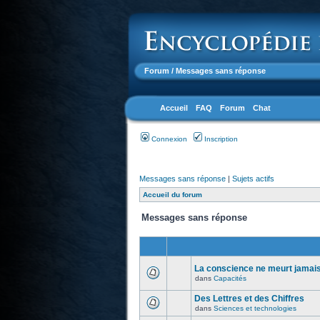
Forum
/ Messages sans réponse
Accueil
FAQ
Forum
Chat
Connexion
Inscription
Messages sans réponse
|
Sujets actifs
Accueil du forum
Messages sans réponse
La conscience ne meurt jamais.
dans
Capacités
Des Lettres et des Chiffres
dans
Sciences et technologies