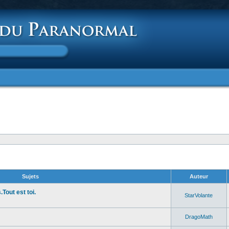
Sujets
Auteur
Tout est toi.
StarVolante
DragoMath