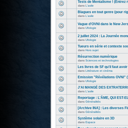
Tests de Mentalisme ! (Entrez 
dans
L'asile
Blagues en tout genre (pour rig
dans
L'asile
Vague d'OVNI dans le New Jer
dans
Ufologie
2 juillet 2024 : La Journée mon
dans
Ufologie
Tueurs en série et contexte s
dans
Hors sujet
Résurrection numérique
dans
Sciences et technologies
Les livres de SF qu'il faut avoir l
dans
Littérature et cinéma
Emission "Révélations OVNI" (
dans
Ufologie
J'AI MANGÉ DES EXTRATERR
dans
L'asile
Reportage : L'ÂME, QUI EST-
dans
Généralités
[Archive INA] : Les diverses F
dans
Généralités
Système solaire en 3D
dans
Espace