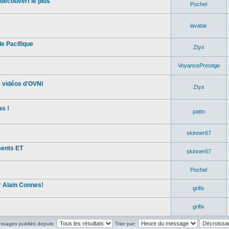
découvert le plus
Pochel
lavatar
e Pacifique
Ztyx
VoyancePrestige
s vidéos d'OVNI
Ztyx
s !
patto
skinner67
ments ET
skinner67
Pochel
 Alain Connes!
grifix
grifix
essages publiés depuis:
Trier par: