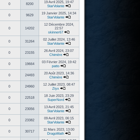
19 Avril 2025, 19:47
0
8200
StarVolante
19 Janvier 2025, 14:34
0
9629
StarVolante
12 Décembre 2024,
0
14202
22:57
skinner67
02 Juillet 2024, 13:46
0
31264
StarVolante
26 Avril 2024, 23:07
0
23155
Chimère
03 Février 2024, 19:42
0
19664
patto
20 Août 2023, 14:36
0
24493
Chimère
12 Juillet 2023, 08:47
0
24960
Ztyx
18 Juin 2023, 23:29
0
22518
SuperNord
13 Avril 2023, 21:45
0
23056
StarVolante
09 Avril 2023, 06:15
0
23382
StarVolante
11 Mars 2023, 13:00
0
30717
DragoMath