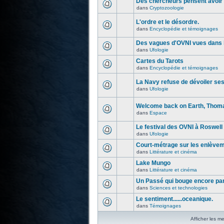
Des chercheurs pensent avoir 
dans
Cryptozoologie
L'ordre et le désordre.
dans
Encyclopédie et témoignages
Des vagues d'OVNI vues dans l
dans
Ufologie
Cartes du Tarots
dans
Encyclopédie et témoignages
La Navy refuse de dévoiler se
dans
Ufologie
Welcome back on Earth, Thoma
dans
Espace
Le festival des OVNI à Roswell
dans
Ufologie
Court-métrage sur les enlève
dans
Littérature et cinéma
Lake Mungo
dans
Littérature et cinéma
Un Passé qui bouge encore par
dans
Sciences et technologies
Le sentiment......oceanique.
dans
Témoignages
Afficher les m