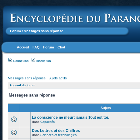
Forum
/ Messages sans réponse
Accueil
FAQ
Forum
Chat
Connexion
Inscription
Messages sans réponse
|
Sujets actifs
Accueil du forum
Messages sans réponse
Sujets
La conscience ne meurt jamais.Tout est toi.
dans
Capacités
Des Lettres et des Chiffres
dans
Sciences et technologies