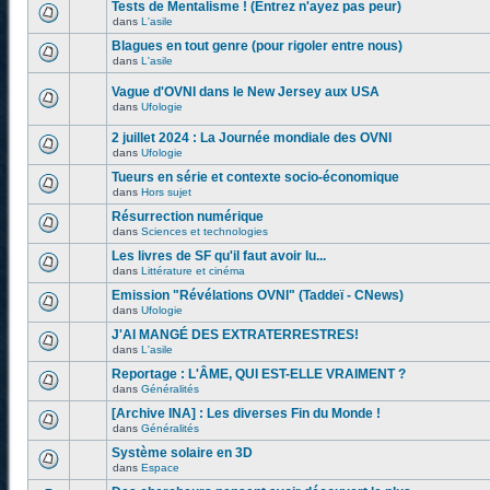
Tests de Mentalisme ! (Entrez n'ayez pas peur)
dans
L'asile
Blagues en tout genre (pour rigoler entre nous)
dans
L'asile
Vague d'OVNI dans le New Jersey aux USA
dans
Ufologie
2 juillet 2024 : La Journée mondiale des OVNI
dans
Ufologie
Tueurs en série et contexte socio-économique
dans
Hors sujet
Résurrection numérique
dans
Sciences et technologies
Les livres de SF qu'il faut avoir lu...
dans
Littérature et cinéma
Emission "Révélations OVNI" (Taddeï - CNews)
dans
Ufologie
J'AI MANGÉ DES EXTRATERRESTRES!
dans
L'asile
Reportage : L'ÂME, QUI EST-ELLE VRAIMENT ?
dans
Généralités
[Archive INA] : Les diverses Fin du Monde !
dans
Généralités
Système solaire en 3D
dans
Espace