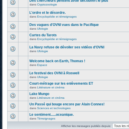
Des chercheurs pensent avoir découvert le plus
dans
Cryptozoologie
L'ordre et le désordre.
dans
Encyclopédie et témoignages
Des vagues d'OVNI vues dans le Pacifique
dans
Ufologie
Cartes du Tarots
dans
Encyclopédie et témoignages
La Navy refuse de dévoiler ses vidéos d'OVNI
dans
Ufologie
Welcome back on Earth, Thomas !
dans
Espace
Le festival des OVNI à Roswell
dans
Ufologie
Court-métrage sur les enlèvements ET
dans
Littérature et cinéma
Lake Mungo
dans
Littérature et cinéma
Un Passé qui bouge encore par Alain Connes!
dans
Sciences et technologies
Le sentiment......oceanique.
dans
Témoignages
Afficher les messages publiés depuis: