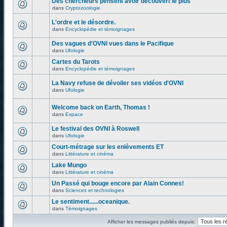
Des chercheurs pensent avoir découvert le plus
dans
Cryptozoologie
L'ordre et le désordre.
dans
Encyclopédie et témoignages
Des vagues d'OVNI vues dans le Pacifique
dans
Ufologie
Cartes du Tarots
dans
Encyclopédie et témoignages
La Navy refuse de dévoiler ses vidéos d'OVNI
dans
Ufologie
Welcome back on Earth, Thomas !
dans
Espace
Le festival des OVNI à Roswell
dans
Ufologie
Court-métrage sur les enlèvements ET
dans
Littérature et cinéma
Lake Mungo
dans
Littérature et cinéma
Un Passé qui bouge encore par Alain Connes!
dans
Sciences et technologies
Le sentiment......oceanique.
dans
Témoignages
Afficher les messages publiés depuis: