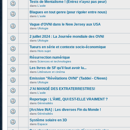
Tests de Mentalisme ! (Entrez n'ayez pas peur)
dans
L'asile
Blagues en tout genre (pour rigoler entre nous)
dans
L'asile
Vague d'OVNI dans le New Jersey aux USA
dans
Ufologie
2 juillet 2024 : La Journée mondiale des OVNI
dans
Ufologie
Tueurs en série et contexte socio-économique
dans
Hors sujet
Résurrection numérique
dans
Sciences et technologies
Les livres de SF qu'il faut avoir lu...
dans
Littérature et cinéma
Emission "Révélations OVNI" (Taddeï - CNews)
dans
Ufologie
J'AI MANGÉ DES EXTRATERRESTRES!
dans
L'asile
Reportage : L'ÂME, QUI EST-ELLE VRAIMENT ?
dans
Généralités
[Archive INA] : Les diverses Fin du Monde !
dans
Généralités
Système solaire en 3D
dans
Espace