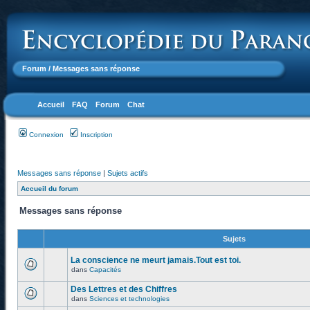
Forum
/ Messages sans réponse
Accueil
FAQ
Forum
Chat
Connexion
Inscription
Messages sans réponse
|
Sujets actifs
Accueil du forum
Messages sans réponse
Sujets
La conscience ne meurt jamais.Tout est toi.
dans
Capacités
Des Lettres et des Chiffres
dans
Sciences et technologies