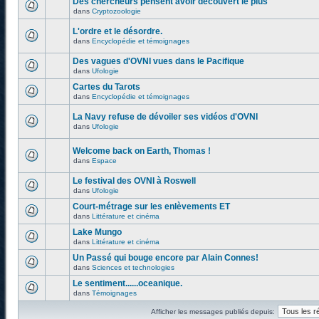
Des chercheurs pensent avoir découvert le plus
dans
Cryptozoologie
L'ordre et le désordre.
dans
Encyclopédie et témoignages
Des vagues d'OVNI vues dans le Pacifique
dans
Ufologie
Cartes du Tarots
dans
Encyclopédie et témoignages
La Navy refuse de dévoiler ses vidéos d'OVNI
dans
Ufologie
Welcome back on Earth, Thomas !
dans
Espace
Le festival des OVNI à Roswell
dans
Ufologie
Court-métrage sur les enlèvements ET
dans
Littérature et cinéma
Lake Mungo
dans
Littérature et cinéma
Un Passé qui bouge encore par Alain Connes!
dans
Sciences et technologies
Le sentiment......oceanique.
dans
Témoignages
Afficher les messages publiés depuis: