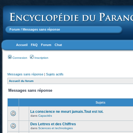
Forum
/ Messages sans réponse
Accueil
FAQ
Forum
Chat
Connexion
Inscription
Messages sans réponse
|
Sujets actifs
Accueil du forum
Messages sans réponse
Sujets
La conscience ne meurt jamais.Tout est toi.
dans
Capacités
Des Lettres et des Chiffres
dans
Sciences et technologies