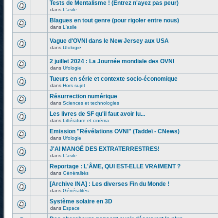
Tests de Mentalisme ! (Entrez n'ayez pas peur)
dans
L'asile
Blagues en tout genre (pour rigoler entre nous)
dans
L'asile
Vague d'OVNI dans le New Jersey aux USA
dans
Ufologie
2 juillet 2024 : La Journée mondiale des OVNI
dans
Ufologie
Tueurs en série et contexte socio-économique
dans
Hors sujet
Résurrection numérique
dans
Sciences et technologies
Les livres de SF qu'il faut avoir lu...
dans
Littérature et cinéma
Emission "Révélations OVNI" (Taddeï - CNews)
dans
Ufologie
J'AI MANGÉ DES EXTRATERRESTRES!
dans
L'asile
Reportage : L'ÂME, QUI EST-ELLE VRAIMENT ?
dans
Généralités
[Archive INA] : Les diverses Fin du Monde !
dans
Généralités
Système solaire en 3D
dans
Espace