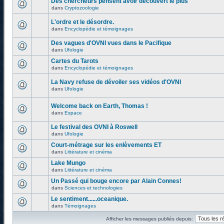
Des chercheurs pensent avoir découvert le plus
dans
Cryptozoologie
L'ordre et le désordre.
dans
Encyclopédie et témoignages
Des vagues d'OVNI vues dans le Pacifique
dans
Ufologie
Cartes du Tarots
dans
Encyclopédie et témoignages
La Navy refuse de dévoiler ses vidéos d'OVNI
dans
Ufologie
Welcome back on Earth, Thomas !
dans
Espace
Le festival des OVNI à Roswell
dans
Ufologie
Court-métrage sur les enlèvements ET
dans
Littérature et cinéma
Lake Mungo
dans
Littérature et cinéma
Un Passé qui bouge encore par Alain Connes!
dans
Sciences et technologies
Le sentiment......oceanique.
dans
Témoignages
Afficher les messages publiés depuis: