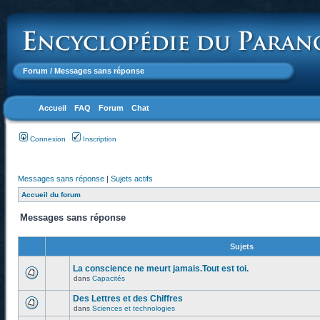
Forum
/ Messages sans réponse
Accueil
FAQ
Forum
Chat
Connexion
Inscription
Messages sans réponse
|
Sujets actifs
Accueil du forum
Messages sans réponse
Sujets
La conscience ne meurt jamais.Tout est toi.
dans
Capacités
Des Lettres et des Chiffres
dans
Sciences et technologies