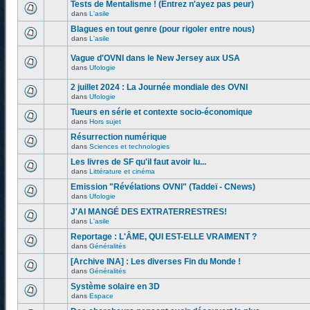
Tests de Mentalisme ! (Entrez n'ayez pas peur)
dans
L'asile
Blagues en tout genre (pour rigoler entre nous)
dans
L'asile
Vague d'OVNI dans le New Jersey aux USA
dans
Ufologie
2 juillet 2024 : La Journée mondiale des OVNI
dans
Ufologie
Tueurs en série et contexte socio-économique
dans
Hors sujet
Résurrection numérique
dans
Sciences et technologies
Les livres de SF qu'il faut avoir lu...
dans
Littérature et cinéma
Emission "Révélations OVNI" (Taddeï - CNews)
dans
Ufologie
J'AI MANGÉ DES EXTRATERRESTRES!
dans
L'asile
Reportage : L'ÂME, QUI EST-ELLE VRAIMENT ?
dans
Généralités
[Archive INA] : Les diverses Fin du Monde !
dans
Généralités
Système solaire en 3D
dans
Espace