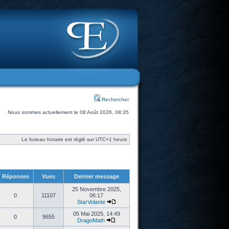
Rechercher
Nous sommes actuellement le 08 Août 2026, 08:35
Le fuseau horaire est réglé sur UTC+1 heure
Réponses
Vues
Dernier message
25 Novembre 2025,
0
11107
06:17
StarVolante
05 Mai 2025, 14:49
0
9655
DragoMath