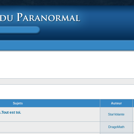
Sujets
Auteur
Tout est toi.
StarVolante
DragoMath