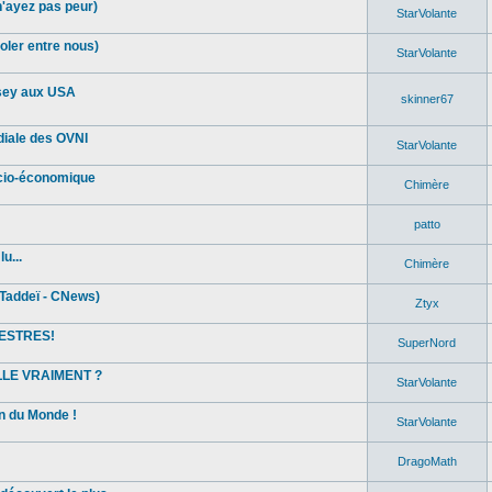
n'ayez pas peur)
StarVolante
oler entre nous)
StarVolante
sey aux USA
skinner67
diale des OVNI
StarVolante
ocio-économique
Chimère
patto
u...
Chimère
Taddeï - CNews)
Ztyx
ESTRES!
SuperNord
ELLE VRAIMENT ?
StarVolante
in du Monde !
StarVolante
DragoMath