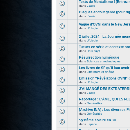
Tests de Mentalisme ! (Entrez 
dans
L'asile
Blagues en tout genre (pour rig
dans
L'asile
Vague d'OVNI dans le New Jer
dans
Ufologie
2 juillet 2024 : La Journée mon
dans
Ufologie
Tueurs en série et contexte s
dans
Hors sujet
Résurrection numérique
dans
Sciences et technologies
Les livres de SF qu'il faut avoir l
dans
Littérature et cinéma
Emission "Révélations OVNI" (
dans
Ufologie
J'AI MANGÉ DES EXTRATERR
dans
L'asile
Reportage : L'ÂME, QUI EST-
dans
Généralités
[Archive INA] : Les diverses F
dans
Généralités
Système solaire en 3D
dans
Espace