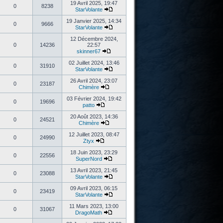
19 Avril 2025, 19:47
0
8238
StarVolante
19 Janvier 2025, 14:34
0
9666
StarVolante
12 Décembre 2024,
0
14236
22:57
skinner67
02 Juillet 2024, 13:46
0
31910
StarVolante
26 Avril 2024, 23:07
0
23187
Chimère
03 Février 2024, 19:42
0
19696
patto
20 Août 2023, 14:36
0
24521
Chimère
12 Juillet 2023, 08:47
0
24990
Ztyx
18 Juin 2023, 23:29
0
22556
SuperNord
13 Avril 2023, 21:45
0
23088
StarVolante
09 Avril 2023, 06:15
0
23419
StarVolante
11 Mars 2023, 13:00
0
31067
DragoMath