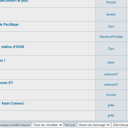
découvert le plus
Pochel
lavatar
e Pacifique
Ztyx
VoyancePrestige
s vidéos d'OVNI
Ztyx
s !
patto
skinner67
ments ET
skinner67
Pochel
 Alain Connes!
grifix
grifix
essages publiés depuis:
Trier par: