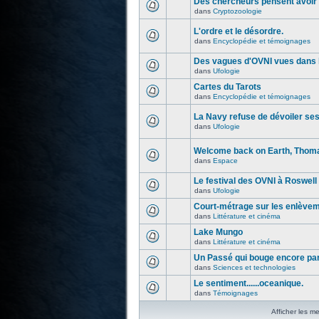
Des chercheurs pensent avoir 
dans
Cryptozoologie
L'ordre et le désordre.
dans
Encyclopédie et témoignages
Des vagues d'OVNI vues dans l
dans
Ufologie
Cartes du Tarots
dans
Encyclopédie et témoignages
La Navy refuse de dévoiler se
dans
Ufologie
Welcome back on Earth, Thoma
dans
Espace
Le festival des OVNI à Roswell
dans
Ufologie
Court-métrage sur les enlève
dans
Littérature et cinéma
Lake Mungo
dans
Littérature et cinéma
Un Passé qui bouge encore par
dans
Sciences et technologies
Le sentiment......oceanique.
dans
Témoignages
Afficher les m