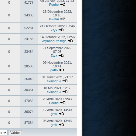
09 Janvier 2023, 17:23
0
41777
Pochel
15 Décembre 2022,
0
34380
10:16
lavatar
21 Octobre 2022, 07:46
0
52281
Ztyx
14 Octobre 2022, 11:56
0
24186
VoyancePrestige
21 Septembre 2022,
0
23484
07:05
Ztyx
09 Novembre 2021,
0
28538
10:41
patto
31 Juillet 2021, 21:17
0
26049
skinner67
10 Mai 2021, 12:56
0
30351
skinner67
29 Avril 2020, 09:43
0
47032
Pochel
12 Avril 2020, 14:30
0
36074
grifix
05 Avril 2020, 13:43
0
37364
grifix