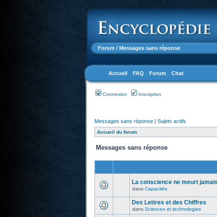
Forum
/ Messages sans réponse
Accueil
FAQ
Forum
Chat
Connexion
Inscription
Messages sans réponse
|
Sujets actifs
Accueil du forum
Messages sans réponse
La conscience ne meurt jamais.
dans
Capacités
Des Lettres et des Chiffres
dans
Sciences et technologies