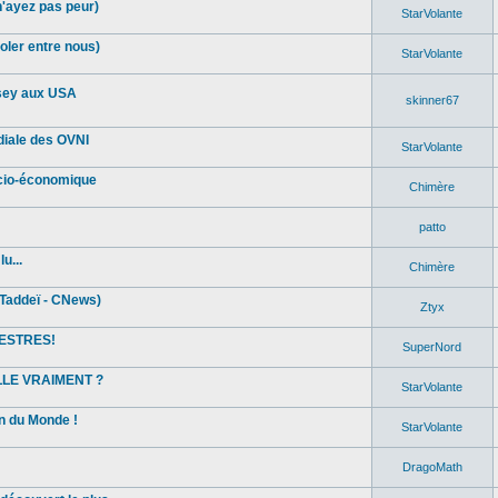
n'ayez pas peur)
StarVolante
oler entre nous)
StarVolante
sey aux USA
skinner67
diale des OVNI
StarVolante
ocio-économique
Chimère
patto
u...
Chimère
Taddeï - CNews)
Ztyx
ESTRES!
SuperNord
ELLE VRAIMENT ?
StarVolante
in du Monde !
StarVolante
DragoMath