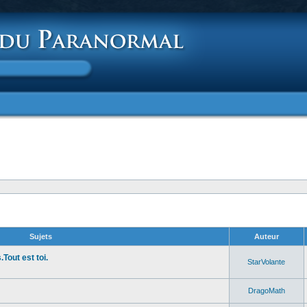
Sujets
Auteur
Tout est toi.
StarVolante
DragoMath