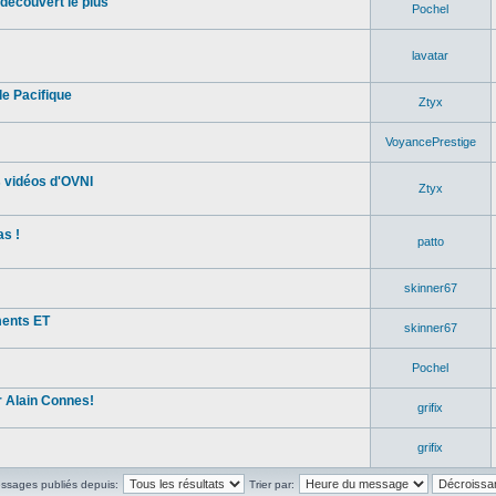
découvert le plus
Pochel
lavatar
e Pacifique
Ztyx
VoyancePrestige
s vidéos d'OVNI
Ztyx
s !
patto
skinner67
ments ET
skinner67
Pochel
 Alain Connes!
grifix
grifix
essages publiés depuis:
Trier par: