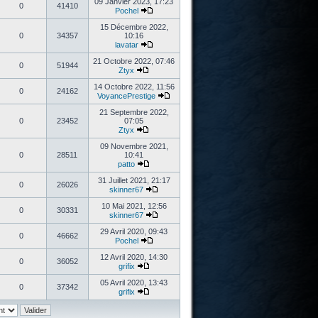
09 Janvier 2023, 17:23
0
41410
Pochel
15 Décembre 2022,
0
34357
10:16
lavatar
21 Octobre 2022, 07:46
0
51944
Ztyx
14 Octobre 2022, 11:56
0
24162
VoyancePrestige
21 Septembre 2022,
0
23452
07:05
Ztyx
09 Novembre 2021,
0
28511
10:41
patto
31 Juillet 2021, 21:17
0
26026
skinner67
10 Mai 2021, 12:56
0
30331
skinner67
29 Avril 2020, 09:43
0
46662
Pochel
12 Avril 2020, 14:30
0
36052
grifix
05 Avril 2020, 13:43
0
37342
grifix