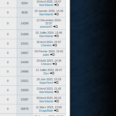
19 Avril 2025, 19:47
0
8204
StarVolante
19 Janvier 2025, 14:34
0
9636
StarVolante
12 Décembre 2024,
0
14206
22:57
skinner67
02 Juillet 2024, 13:46
0
31606
StarVolante
26 Avril 2024, 23:07
0
23161
Chimère
03 Février 2024, 19:42
0
19667
patto
20 Août 2023, 14:36
0
24494
Chimère
12 Juillet 2023, 08:47
0
24966
Ztyx
18 Juin 2023, 23:29
0
22521
SuperNord
13 Avril 2023, 21:45
0
23059
StarVolante
09 Avril 2023, 06:15
0
23387
StarVolante
11 Mars 2023, 13:00
0
30878
DragoMath