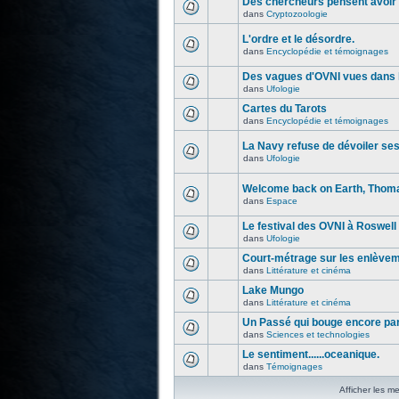
Des chercheurs pensent avoir 
dans
Cryptozoologie
L'ordre et le désordre.
dans
Encyclopédie et témoignages
Des vagues d'OVNI vues dans l
dans
Ufologie
Cartes du Tarots
dans
Encyclopédie et témoignages
La Navy refuse de dévoiler se
dans
Ufologie
Welcome back on Earth, Thoma
dans
Espace
Le festival des OVNI à Roswell
dans
Ufologie
Court-métrage sur les enlève
dans
Littérature et cinéma
Lake Mungo
dans
Littérature et cinéma
Un Passé qui bouge encore par
dans
Sciences et technologies
Le sentiment......oceanique.
dans
Témoignages
Afficher les m