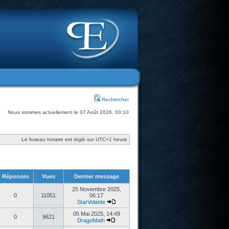
Rechercher
Nous sommes actuellement le 07 Août 2026, 00:10
Le fuseau horaire est réglé sur UTC+1 heure
Réponses
Vues
Dernier message
25 Novembre 2025,
0
11051
06:17
StarVolante
05 Mai 2025, 14:49
0
9621
DragoMath