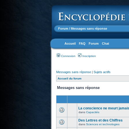
Forum
/ Messages sans réponse
Accueil
FAQ
Forum
Chat
Connexion
Inscription
Messages sans réponse
|
Sujets actifs
Accueil du forum
Messages sans réponse
La conscience ne meurt jamais.
dans
Capacités
Des Lettres et des Chiffres
dans
Sciences et technologies