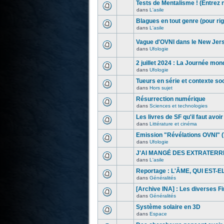
Tests de Mentalisme ! (Entrez 
dans
L'asile
Blagues en tout genre (pour rig
dans
L'asile
Vague d'OVNI dans le New Jer
dans
Ufologie
2 juillet 2024 : La Journée mon
dans
Ufologie
Tueurs en série et contexte s
dans
Hors sujet
Résurrection numérique
dans
Sciences et technologies
Les livres de SF qu'il faut avoir l
dans
Littérature et cinéma
Emission "Révélations OVNI" (
dans
Ufologie
J'AI MANGÉ DES EXTRATERR
dans
L'asile
Reportage : L'ÂME, QUI EST-
dans
Généralités
[Archive INA] : Les diverses F
dans
Généralités
Système solaire en 3D
dans
Espace