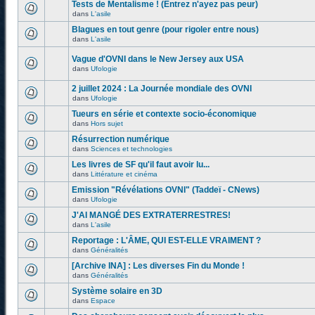
Tests de Mentalisme ! (Entrez n'ayez pas peur)
dans
L'asile
Blagues en tout genre (pour rigoler entre nous)
dans
L'asile
Vague d'OVNI dans le New Jersey aux USA
dans
Ufologie
2 juillet 2024 : La Journée mondiale des OVNI
dans
Ufologie
Tueurs en série et contexte socio-économique
dans
Hors sujet
Résurrection numérique
dans
Sciences et technologies
Les livres de SF qu'il faut avoir lu...
dans
Littérature et cinéma
Emission "Révélations OVNI" (Taddeï - CNews)
dans
Ufologie
J'AI MANGÉ DES EXTRATERRESTRES!
dans
L'asile
Reportage : L'ÂME, QUI EST-ELLE VRAIMENT ?
dans
Généralités
[Archive INA] : Les diverses Fin du Monde !
dans
Généralités
Système solaire en 3D
dans
Espace