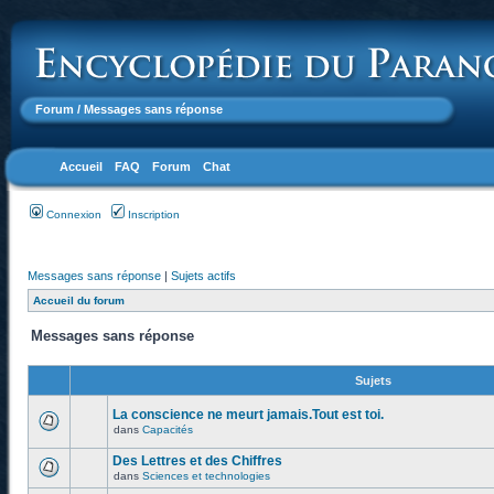
Forum
/ Messages sans réponse
Accueil
FAQ
Forum
Chat
Connexion
Inscription
Messages sans réponse
|
Sujets actifs
Accueil du forum
Messages sans réponse
Sujets
La conscience ne meurt jamais.Tout est toi.
dans
Capacités
Des Lettres et des Chiffres
dans
Sciences et technologies