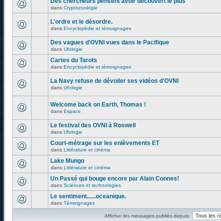
Des chercheurs pensent avoir découvert le plus
dans
Cryptozoologie
L'ordre et le désordre.
dans
Encyclopédie et témoignages
Des vagues d'OVNI vues dans le Pacifique
dans
Ufologie
Cartes du Tarots
dans
Encyclopédie et témoignages
La Navy refuse de dévoiler ses vidéos d'OVNI
dans
Ufologie
Welcome back on Earth, Thomas !
dans
Espace
Le festival des OVNI à Roswell
dans
Ufologie
Court-métrage sur les enlèvements ET
dans
Littérature et cinéma
Lake Mungo
dans
Littérature et cinéma
Un Passé qui bouge encore par Alain Connes!
dans
Sciences et technologies
Le sentiment......oceanique.
dans
Témoignages
Afficher les messages publiés depuis: