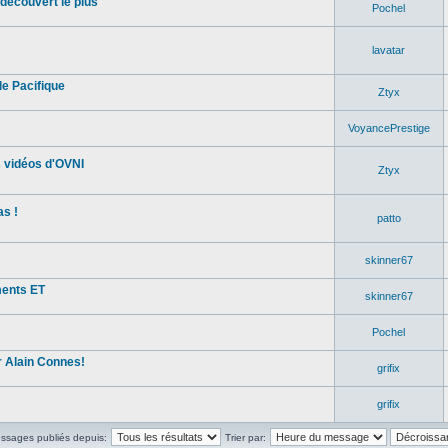
découvert le plus
Pochel
lavatar
e Pacifique
Ztyx
VoyancePrestige
s vidéos d'OVNI
Ztyx
s !
patto
skinner67
ments ET
skinner67
Pochel
 Alain Connes!
grifix
grifix
essages publiés depuis:
Trier par: