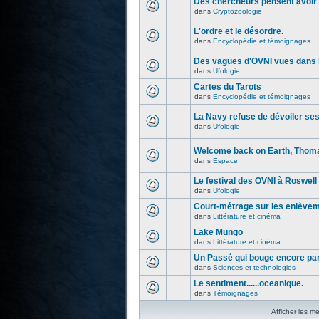
Des chercheurs pensent avoir 
dans
Cryptozoologie
L'ordre et le désordre.
dans
Encyclopédie et témoignages
Des vagues d'OVNI vues dans l
dans
Ufologie
Cartes du Tarots
dans
Encyclopédie et témoignages
La Navy refuse de dévoiler se
dans
Ufologie
Welcome back on Earth, Thoma
dans
Espace
Le festival des OVNI à Roswell
dans
Ufologie
Court-métrage sur les enlève
dans
Littérature et cinéma
Lake Mungo
dans
Littérature et cinéma
Un Passé qui bouge encore par
dans
Sciences et technologies
Le sentiment......oceanique.
dans
Témoignages
Afficher les m