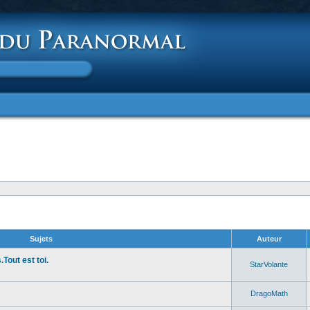
Sujets
Auteur
Tout est toi.
StarVolante
DragoMath