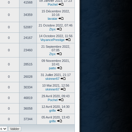
09 Janvier 2023, 17:23
0
41568
Pochel
15 Décembre 2022,
0
34359
10:16
lavatar
21 Octobre 2022, 07:46
0
52087
Ztyx
14 Octobre 2022, 11:56
0
24167
VoyancePrestige
21 Septembre 2022,
0
23460
07:05
Ztyx
09 Novembre 2021,
0
28515
10:41
patto
31 Juillet 2021, 21:17
0
26028
skinner67
10 Mai 2021, 12:56
0
30334
skinner67
29 Avril 2020, 09:43
0
46819
Pochel
12 Avril 2020, 14:30
0
36058
grifix
05 Avril 2020, 13:43
0
37344
grifix