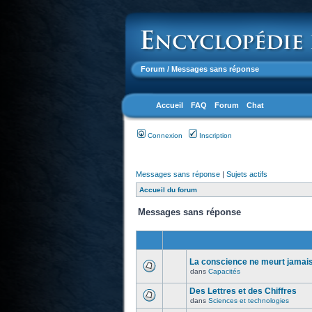
Forum
/ Messages sans réponse
Accueil
FAQ
Forum
Chat
Connexion
Inscription
Messages sans réponse
|
Sujets actifs
Accueil du forum
Messages sans réponse
La conscience ne meurt jamais.
dans
Capacités
Des Lettres et des Chiffres
dans
Sciences et technologies