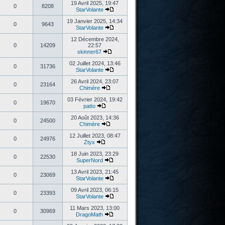
19 Avril 2025, 19:47
0
8208
StarVolante
19 Janvier 2025, 14:34
0
9643
StarVolante
12 Décembre 2024,
0
14209
22:57
skinner67
02 Juillet 2024, 13:46
0
31736
StarVolante
26 Avril 2024, 23:07
0
23164
Chimère
03 Février 2024, 19:42
0
19670
patto
20 Août 2023, 14:36
0
24500
Chimère
12 Juillet 2023, 08:47
0
24976
Ztyx
18 Juin 2023, 23:29
0
22530
SuperNord
13 Avril 2023, 21:45
0
23069
StarVolante
09 Avril 2023, 06:15
0
23393
StarVolante
11 Mars 2023, 13:00
0
30969
DragoMath