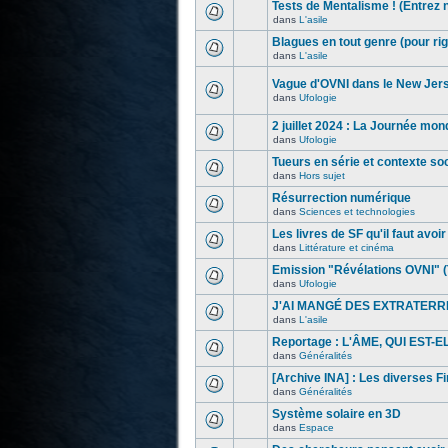
Tests de Mentalisme ! (Entrez 
dans
L'asile
Blagues en tout genre (pour rig
dans
L'asile
Vague d'OVNI dans le New Jer
dans
Ufologie
2 juillet 2024 : La Journée mon
dans
Ufologie
Tueurs en série et contexte s
dans
Hors sujet
Résurrection numérique
dans
Sciences et technologies
Les livres de SF qu'il faut avoir l
dans
Littérature et cinéma
Emission "Révélations OVNI" (
dans
Ufologie
J'AI MANGÉ DES EXTRATERR
dans
L'asile
Reportage : L'ÂME, QUI EST-
dans
Généralités
[Archive INA] : Les diverses F
dans
Généralités
Système solaire en 3D
dans
Espace