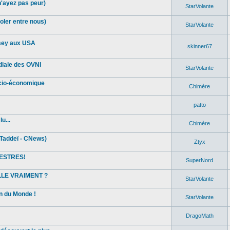
n'ayez pas peur)
StarVolante
oler entre nous)
StarVolante
sey aux USA
skinner67
diale des OVNI
StarVolante
ocio-économique
Chimère
patto
u...
Chimère
Taddeï - CNews)
Ztyx
ESTRES!
SuperNord
ELLE VRAIMENT ?
StarVolante
in du Monde !
StarVolante
DragoMath