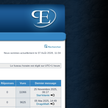
Rechercher
Nous sommes actuellement le 07 Août 2026, 11:04
Le fuseau horaire est réglé sur UTC+1 heure
Réponses
Vues
Dernier message
25 Novembre 2025,
0
11066
06:17
StarVolante
05 Mai 2025, 14:49
0
9625
DragoMath