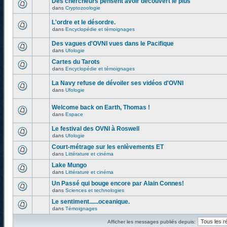
Des chercheurs pensent avoir découvert le plus
dans
Cryptozoologie
L'ordre et le désordre.
dans
Encyclopédie et témoignages
Des vagues d'OVNI vues dans le Pacifique
dans
Ufologie
Cartes du Tarots
dans
Encyclopédie et témoignages
La Navy refuse de dévoiler ses vidéos d'OVNI
dans
Ufologie
Welcome back on Earth, Thomas !
dans
Espace
Le festival des OVNI à Roswell
dans
Ufologie
Court-métrage sur les enlèvements ET
dans
Littérature et cinéma
Lake Mungo
dans
Littérature et cinéma
Un Passé qui bouge encore par Alain Connes!
dans
Sciences et technologies
Le sentiment......oceanique.
dans
Témoignages
Afficher les messages publiés depuis: