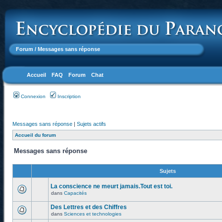
Forum
/ Messages sans réponse
Accueil
FAQ
Forum
Chat
Connexion
Inscription
Messages sans réponse
|
Sujets actifs
Accueil du forum
Messages sans réponse
Sujets
La conscience ne meurt jamais.Tout est toi.
dans
Capacités
Des Lettres et des Chiffres
dans
Sciences et technologies