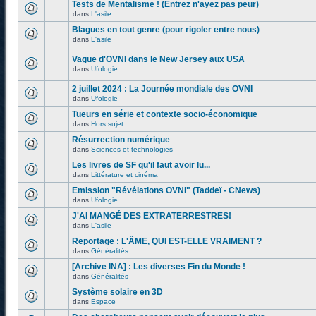
Tests de Mentalisme ! (Entrez n'ayez pas peur)
dans
L'asile
Blagues en tout genre (pour rigoler entre nous)
dans
L'asile
Vague d'OVNI dans le New Jersey aux USA
dans
Ufologie
2 juillet 2024 : La Journée mondiale des OVNI
dans
Ufologie
Tueurs en série et contexte socio-économique
dans
Hors sujet
Résurrection numérique
dans
Sciences et technologies
Les livres de SF qu'il faut avoir lu...
dans
Littérature et cinéma
Emission "Révélations OVNI" (Taddeï - CNews)
dans
Ufologie
J'AI MANGÉ DES EXTRATERRESTRES!
dans
L'asile
Reportage : L'ÂME, QUI EST-ELLE VRAIMENT ?
dans
Généralités
[Archive INA] : Les diverses Fin du Monde !
dans
Généralités
Système solaire en 3D
dans
Espace