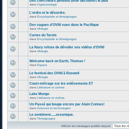
Des chercheurs pensent avoir découvert le plus
dans
Cryptozoologie
L'ordre et le désordre.
dans
Encyclopédie et témoignages
Des vagues d'OVNI vues dans le Pacifique
dans
Ufologie
Cartes du Tarots
dans
Encyclopédie et témoignages
La Navy refuse de dévoiler ses vidéos d'OVNI
dans
Ufologie
Welcome back on Earth, Thomas !
dans
Espace
Le festival des OVNI à Roswell
dans
Ufologie
Court-métrage sur les enlèvements ET
dans
Littérature et cinéma
Lake Mungo
dans
Littérature et cinéma
Un Passé qui bouge encore par Alain Connes!
dans
Sciences et technologies
Le sentiment......oceanique.
dans
Témoignages
Afficher les messages publiés depuis: