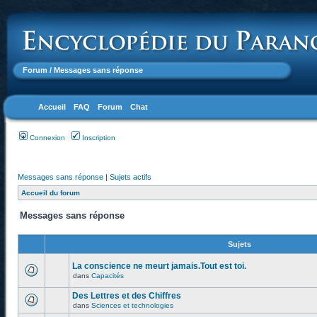
Forum
/ Messages sans réponse
Accueil
FAQ
Forum
Chat
Connexion
Inscription
Messages sans réponse
|
Sujets actifs
Accueil du forum
Messages sans réponse
Sujets
La conscience ne meurt jamais.Tout est toi.
dans
Capacités
Des Lettres et des Chiffres
dans
Sciences et technologies