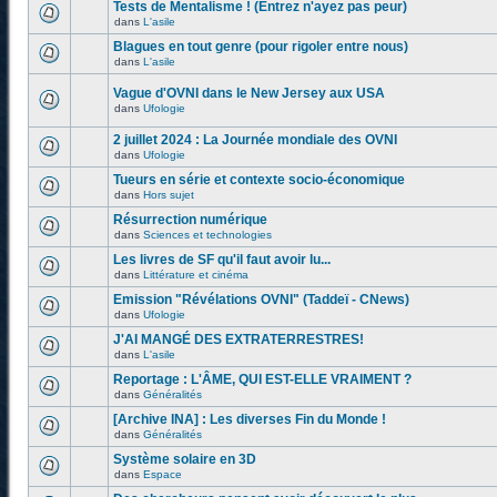
Tests de Mentalisme ! (Entrez n'ayez pas peur)
dans
L'asile
Blagues en tout genre (pour rigoler entre nous)
dans
L'asile
Vague d'OVNI dans le New Jersey aux USA
dans
Ufologie
2 juillet 2024 : La Journée mondiale des OVNI
dans
Ufologie
Tueurs en série et contexte socio-économique
dans
Hors sujet
Résurrection numérique
dans
Sciences et technologies
Les livres de SF qu'il faut avoir lu...
dans
Littérature et cinéma
Emission "Révélations OVNI" (Taddeï - CNews)
dans
Ufologie
J'AI MANGÉ DES EXTRATERRESTRES!
dans
L'asile
Reportage : L'ÂME, QUI EST-ELLE VRAIMENT ?
dans
Généralités
[Archive INA] : Les diverses Fin du Monde !
dans
Généralités
Système solaire en 3D
dans
Espace