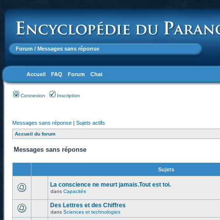
Forum
/ Messages sans réponse
Accueil
FAQ
Forum
Chat
Connexion
Inscription
Messages sans réponse
|
Sujets actifs
Accueil du forum
Messages sans réponse
Sujets
La conscience ne meurt jamais.Tout est toi.
dans
Capacités
Des Lettres et des Chiffres
dans
Sciences et technologies