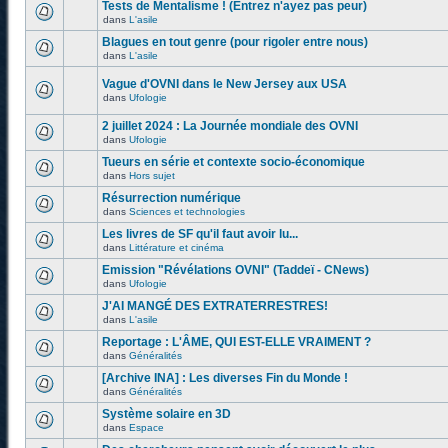
Tests de Mentalisme ! (Entrez n'ayez pas peur)
dans
L'asile
Blagues en tout genre (pour rigoler entre nous)
dans
L'asile
Vague d'OVNI dans le New Jersey aux USA
dans
Ufologie
2 juillet 2024 : La Journée mondiale des OVNI
dans
Ufologie
Tueurs en série et contexte socio-économique
dans
Hors sujet
Résurrection numérique
dans
Sciences et technologies
Les livres de SF qu'il faut avoir lu...
dans
Littérature et cinéma
Emission "Révélations OVNI" (Taddeï - CNews)
dans
Ufologie
J'AI MANGÉ DES EXTRATERRESTRES!
dans
L'asile
Reportage : L'ÂME, QUI EST-ELLE VRAIMENT ?
dans
Généralités
[Archive INA] : Les diverses Fin du Monde !
dans
Généralités
Système solaire en 3D
dans
Espace