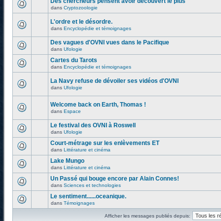
Des chercheurs pensent avoir découvert le plus
dans
Cryptozoologie
L'ordre et le désordre.
dans
Encyclopédie et témoignages
Des vagues d'OVNI vues dans le Pacifique
dans
Ufologie
Cartes du Tarots
dans
Encyclopédie et témoignages
La Navy refuse de dévoiler ses vidéos d'OVNI
dans
Ufologie
Welcome back on Earth, Thomas !
dans
Espace
Le festival des OVNI à Roswell
dans
Ufologie
Court-métrage sur les enlèvements ET
dans
Littérature et cinéma
Lake Mungo
dans
Littérature et cinéma
Un Passé qui bouge encore par Alain Connes!
dans
Sciences et technologies
Le sentiment......oceanique.
dans
Témoignages
Afficher les messages publiés depuis: