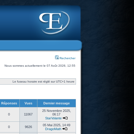
Rechercher
Nous sommes actuellement le 07 Août 2026, 12:55
Le fuseau horaire est réglé sur UTC+1 heure
Réponses
Vues
Dernier message
25 Novembre 2025,
0
11067
06:17
StarVolante
05 Mai 2025, 14:49
0
9626
DragoMath