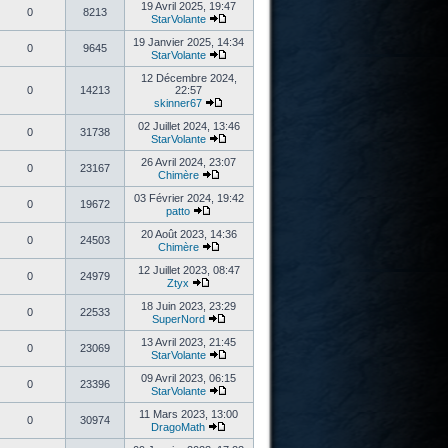
19 Avril 2025, 19:47
0
8213
StarVolante
19 Janvier 2025, 14:34
0
9645
StarVolante
12 Décembre 2024,
0
14213
22:57
skinner67
02 Juillet 2024, 13:46
0
31738
StarVolante
26 Avril 2024, 23:07
0
23167
Chimère
03 Février 2024, 19:42
0
19672
patto
20 Août 2023, 14:36
0
24503
Chimère
12 Juillet 2023, 08:47
0
24979
Ztyx
18 Juin 2023, 23:29
0
22533
SuperNord
13 Avril 2023, 21:45
0
23069
StarVolante
09 Avril 2023, 06:15
0
23396
StarVolante
11 Mars 2023, 13:00
0
30974
DragoMath