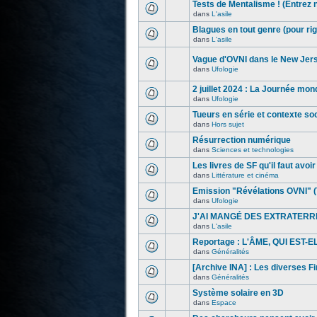
Tests de Mentalisme ! (Entrez 
dans
L'asile
Blagues en tout genre (pour rig
dans
L'asile
Vague d'OVNI dans le New Jer
dans
Ufologie
2 juillet 2024 : La Journée mon
dans
Ufologie
Tueurs en série et contexte s
dans
Hors sujet
Résurrection numérique
dans
Sciences et technologies
Les livres de SF qu'il faut avoir l
dans
Littérature et cinéma
Emission "Révélations OVNI" (
dans
Ufologie
J'AI MANGÉ DES EXTRATERR
dans
L'asile
Reportage : L'ÂME, QUI EST-
dans
Généralités
[Archive INA] : Les diverses F
dans
Généralités
Système solaire en 3D
dans
Espace