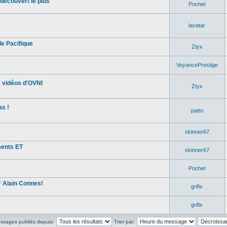
découvert le plus
Pochel
lavatar
e Pacifique
Ztyx
VoyancePrestige
s vidéos d'OVNI
Ztyx
s !
patto
skinner67
ments ET
skinner67
Pochel
 Alain Connes!
grifix
grifix
essages publiés depuis:
Trier par: