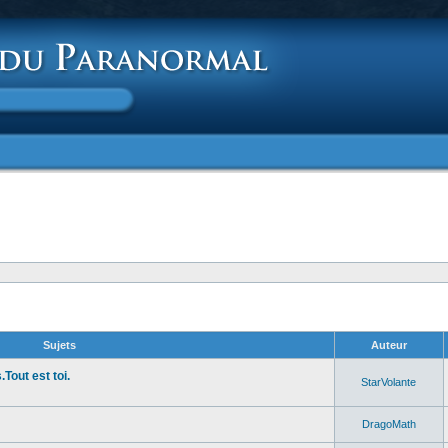
Sujets
Auteur
Tout est toi.
StarVolante
DragoMath