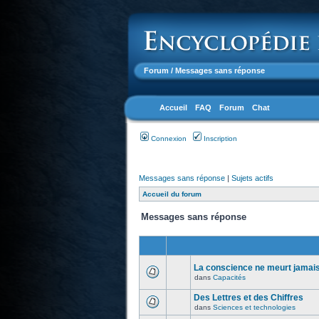
Forum
/ Messages sans réponse
Accueil
FAQ
Forum
Chat
Connexion
Inscription
Messages sans réponse
|
Sujets actifs
Accueil du forum
Messages sans réponse
La conscience ne meurt jamais.
dans
Capacités
Des Lettres et des Chiffres
dans
Sciences et technologies