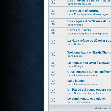
Des chercheurs pensent avoir 
dans
Cryptozoologie
L'ordre et le désordre.
dans
Encyclopédie et témoignages
Des vagues d'OVNI vues dans l
dans
Ufologie
Cartes du Tarots
dans
Encyclopédie et témoignages
La Navy refuse de dévoiler se
dans
Ufologie
Welcome back on Earth, Thoma
dans
Espace
Le festival des OVNI à Roswell
dans
Ufologie
Court-métrage sur les enlève
dans
Littérature et cinéma
Lake Mungo
dans
Littérature et cinéma
Un Passé qui bouge encore par
dans
Sciences et technologies
Le sentiment......oceanique.
dans
Témoignages
Afficher les m