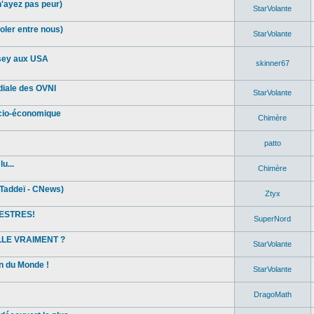
n'ayez pas peur)
StarVolante
oler entre nous)
StarVolante
sey aux USA
skinner67
diale des OVNI
StarVolante
ocio-économique
Chimère
patto
u...
Chimère
Taddeï - CNews)
Ztyx
ESTRES!
SuperNord
ELLE VRAIMENT ?
StarVolante
in du Monde !
StarVolante
DragoMath