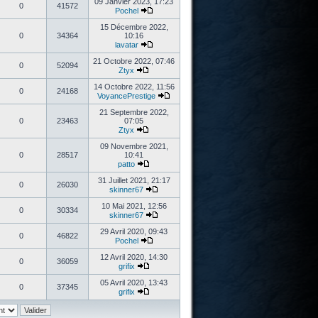
09 Janvier 2023, 17:23
0
41572
Pochel
15 Décembre 2022,
0
34364
10:16
lavatar
21 Octobre 2022, 07:46
0
52094
Ztyx
14 Octobre 2022, 11:56
0
24168
VoyancePrestige
21 Septembre 2022,
0
23463
07:05
Ztyx
09 Novembre 2021,
0
28517
10:41
patto
31 Juillet 2021, 21:17
0
26030
skinner67
10 Mai 2021, 12:56
0
30334
skinner67
29 Avril 2020, 09:43
0
46822
Pochel
12 Avril 2020, 14:30
0
36059
grifix
05 Avril 2020, 13:43
0
37345
grifix