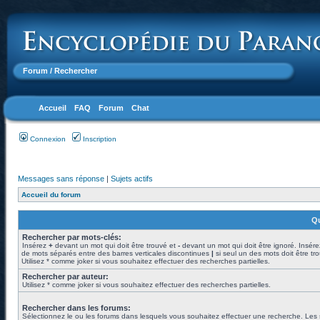
Forum
/ Rechercher
Accueil
FAQ
Forum
Chat
Connexion
Inscription
Messages sans réponse
|
Sujets actifs
Accueil du forum
Qu
Rechercher par mots-clés:
Insérez
+
devant un mot qui doit être trouvé et
-
devant un mot qui doit être ignoré. Insére
de mots séparés entre des barres verticales discontinues
|
si seul un des mots doit être tr
Utilisez * comme joker si vous souhaitez effectuer des recherches partielles.
Rechercher par auteur:
Utilisez * comme joker si vous souhaitez effectuer des recherches partielles.
Rechercher dans les forums:
Sélectionnez le ou les forums dans lesquels vous souhaitez effectuer une recherche. Les