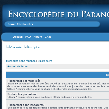
Forum
/ Rechercher
Accueil
FAQ
Forum
Chat
Connexion
Inscription
Messages sans réponse
|
Sujets actifs
Accueil du forum
Qu
Rechercher par mots-clés:
Insérez
+
devant un mot qui doit être trouvé et
-
devant un mot qui doit être ignoré. Insére
de mots séparés entre des barres verticales discontinues
|
si seul un des mots doit être tr
Utilisez * comme joker si vous souhaitez effectuer des recherches partielles.
Rechercher par auteur:
Utilisez * comme joker si vous souhaitez effectuer des recherches partielles.
Rechercher dans les forums:
Sélectionnez le ou les forums dans lesquels vous souhaitez effectuer une recherche. Les