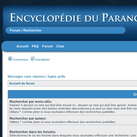
Forum
/ Rechercher
Accueil
FAQ
Forum
Chat
Connexion
Inscription
Messages sans réponse
|
Sujets actifs
Accueil du forum
Qu
Rechercher par mots-clés:
Insérez
+
devant un mot qui doit être trouvé et
-
devant un mot qui doit être ignoré. Insére
de mots séparés entre des barres verticales discontinues
|
si seul un des mots doit être tr
Utilisez * comme joker si vous souhaitez effectuer des recherches partielles.
Rechercher par auteur:
Utilisez * comme joker si vous souhaitez effectuer des recherches partielles.
Rechercher dans les forums:
Sélectionnez le ou les forums dans lesquels vous souhaitez effectuer une recherche. Les