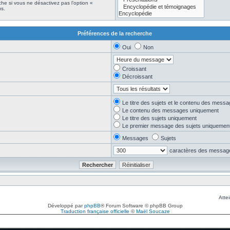
he si vous ne désactivez pas l’option «
s.
Préférences de la recherche
Oui
Non
Croissant
Décroissant
Le titre des sujets et le contenu des mess
Le contenu des messages uniquement
Le titre des sujets uniquement
Le premier message des sujets uniquemen
Messages
Sujets
caractères des messag
Attei
Développé par
phpBB
® Forum Software © phpBB Group
Traduction française officielle
©
Maël Soucaze