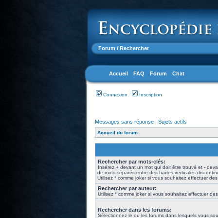
Forum
/ Rechercher
Accueil
FAQ
Forum
Chat
Connexion
Inscription
Messages sans réponse
|
Sujets actifs
Accueil du forum
Rechercher par mots-clés:
Insérez
+
devant un mot qui doit être trouvé et
-
devan
de mots séparés entre des barres verticales disconti
Utilisez * comme joker si vous souhaitez effectuer des
Rechercher par auteur:
Utilisez * comme joker si vous souhaitez effectuer des
Rechercher dans les forums:
Sélectionnez le ou les forums dans lesquels vous sou