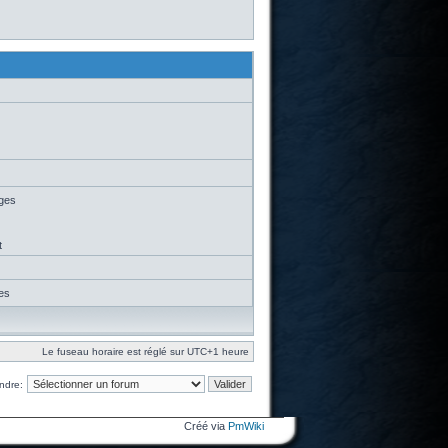
ages
t
es
Le fuseau horaire est réglé sur UTC+1 heure
ndre:
Créé via
PmWiki