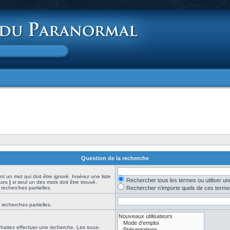
Question de la recherche
t un mot qui doit être ignoré. Insérez une liste
Rechercher tous les termes ou utiliser 
nues
|
si seul un des mots doit être trouvé.
 recherches partielles.
Rechercher n’importe quels de ces terme
 recherches partielles.
haitez effectuer une recherche. Les sous-