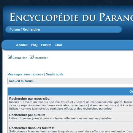
Forum
/ Rechercher
Accueil
FAQ
Forum
Chat
Connexion
Inscription
Messages sans réponse
|
Sujets actifs
Accueil du forum
Qu
Rechercher par mots-clés:
Insérez
+
devant un mot qui doit être trouvé et
-
devant un mot qui doit être ignoré. Insére
de mots séparés entre des barres verticales discontinues
|
si seul un des mots doit être tr
Utilisez * comme joker si vous souhaitez effectuer des recherches partielles.
Rechercher par auteur:
Utilisez * comme joker si vous souhaitez effectuer des recherches partielles.
Rechercher dans les forums:
Sélectionnez le ou les forums dans lesquels vous souhaitez effectuer une recherche. Les