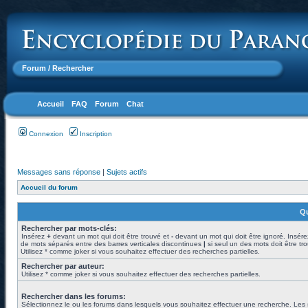
Forum
/ Rechercher
Accueil
FAQ
Forum
Chat
Connexion
Inscription
Messages sans réponse
|
Sujets actifs
Accueil du forum
Qu
Rechercher par mots-clés:
Insérez
+
devant un mot qui doit être trouvé et
-
devant un mot qui doit être ignoré. Insére
de mots séparés entre des barres verticales discontinues
|
si seul un des mots doit être tr
Utilisez * comme joker si vous souhaitez effectuer des recherches partielles.
Rechercher par auteur:
Utilisez * comme joker si vous souhaitez effectuer des recherches partielles.
Rechercher dans les forums:
Sélectionnez le ou les forums dans lesquels vous souhaitez effectuer une recherche. Les