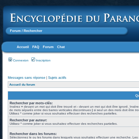
Forum
/ Rechercher
Accueil
FAQ
Forum
Chat
Connexion
Inscription
Messages sans réponse
|
Sujets actifs
Accueil du forum
Qu
Rechercher par mots-clés:
Insérez
+
devant un mot qui doit être trouvé et
-
devant un mot qui doit être ignoré. Insére
de mots séparés entre des barres verticales discontinues
|
si seul un des mots doit être tr
Utilisez * comme joker si vous souhaitez effectuer des recherches partielles.
Rechercher par auteur:
Utilisez * comme joker si vous souhaitez effectuer des recherches partielles.
Rechercher dans les forums:
Sélectionnez le ou les forums dans lesquels vous souhaitez effectuer une recherche. Les