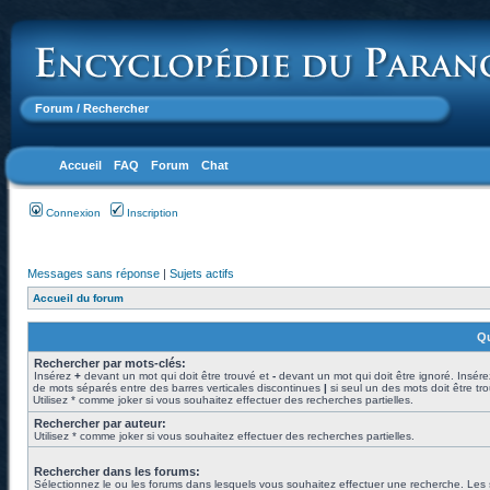
Forum
/ Rechercher
Accueil
FAQ
Forum
Chat
Connexion
Inscription
Messages sans réponse
|
Sujets actifs
Accueil du forum
Qu
Rechercher par mots-clés:
Insérez
+
devant un mot qui doit être trouvé et
-
devant un mot qui doit être ignoré. Insére
de mots séparés entre des barres verticales discontinues
|
si seul un des mots doit être tr
Utilisez * comme joker si vous souhaitez effectuer des recherches partielles.
Rechercher par auteur:
Utilisez * comme joker si vous souhaitez effectuer des recherches partielles.
Rechercher dans les forums:
Sélectionnez le ou les forums dans lesquels vous souhaitez effectuer une recherche. Les