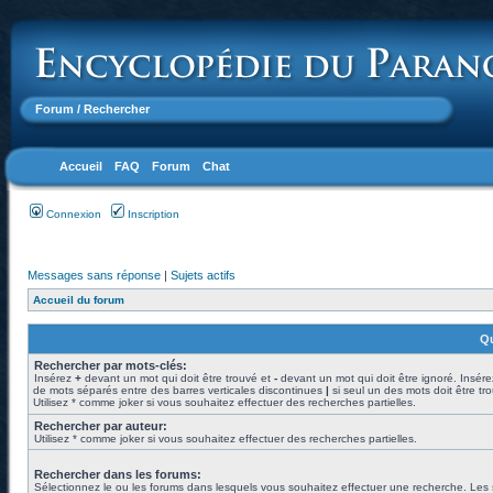
Forum
/ Rechercher
Accueil
FAQ
Forum
Chat
Connexion
Inscription
Messages sans réponse
|
Sujets actifs
Accueil du forum
Qu
Rechercher par mots-clés:
Insérez
+
devant un mot qui doit être trouvé et
-
devant un mot qui doit être ignoré. Insére
de mots séparés entre des barres verticales discontinues
|
si seul un des mots doit être tr
Utilisez * comme joker si vous souhaitez effectuer des recherches partielles.
Rechercher par auteur:
Utilisez * comme joker si vous souhaitez effectuer des recherches partielles.
Rechercher dans les forums:
Sélectionnez le ou les forums dans lesquels vous souhaitez effectuer une recherche. Les