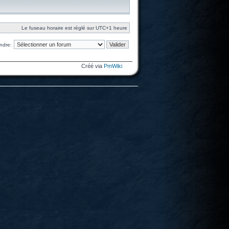
Le fuseau horaire est réglé sur UTC+1 heure
ndre:
Créé via
PmWiki