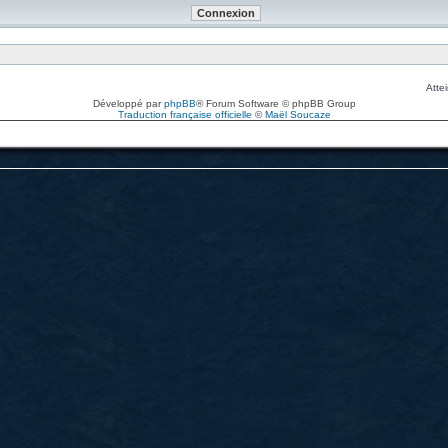
Attei
Développé par
phpBB
® Forum Software © phpBB Group
Traduction française officielle
©
Maël Soucaze