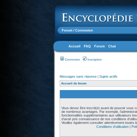
Forum
/ Connexion
Accueil
FAQ
Forum
Chat
Connexion
Inscription
Messages sans réponse
|
Sujets actifs
Accueil du forum
Vous devez être inscrit(e) avant de pouvoir vous con
de nombreux avantages. Par exemple, l’administra
fonctionnalités supplémentaires aux utilisateurs in
d’avoir pris connaissance de nos conditions d’utilisat
Veuillez également consulter attentivement toutes l
Conditions d’utilisation
|
Poli