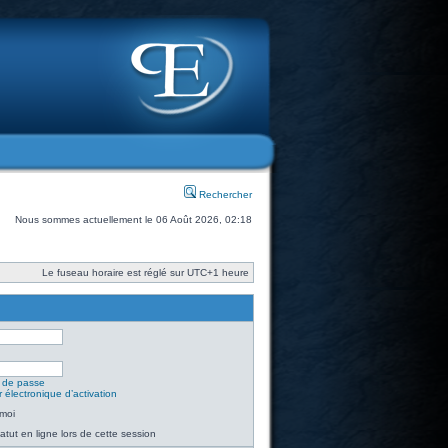
Rechercher
Nous sommes actuellement le 06 Août 2026, 02:18
Le fuseau horaire est réglé sur UTC+1 heure
t de passe
 électronique d’activation
moi
tut en ligne lors de cette session