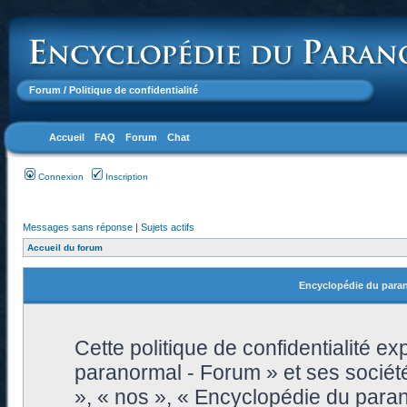
Forum
/ Politique de confidentialité
Accueil
FAQ
Forum
Chat
Connexion
Inscription
Messages sans réponse
|
Sujets actifs
Accueil du forum
Encyclopédie du parano
Cette politique de confidentialité 
paranormal - Forum » et ses sociétés
», « nos », « Encyclopédie du para