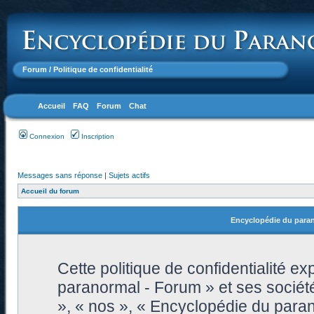
Forum
/ Politique de confidentialité
Accueil
FAQ
Forum
Chat
Connexion
Inscription
Messages sans réponse
|
Sujets actifs
Accueil du forum
Encyclopédie du parano
Cette politique de confidentialité 
paranormal - Forum » et ses sociétés
», « nos », « Encyclopédie du para