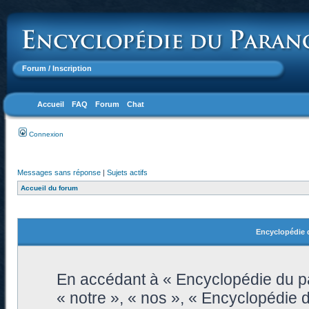
Forum
/ Inscription
Accueil
FAQ
Forum
Chat
Connexion
Messages sans réponse
|
Sujets actifs
Accueil du forum
Encyclopédie d
En accédant à « Encyclopédie du pa
« notre », « nos », « Encyclopédie 