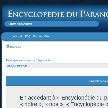
Forum
/ Inscription
Accueil
FAQ
Forum
Chat
Connexion
Messages sans réponse
|
Sujets actifs
Accueil du forum
Encyclopédie d
En accédant à « Encyclopédie du pa
« notre », « nos », « Encyclopédie 