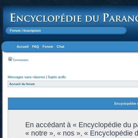
Forum
/ Inscription
Accueil
FAQ
Forum
Chat
Connexion
Messages sans réponse
|
Sujets actifs
Accueil du forum
Encyclopédie d
En accédant à « Encyclopédie du pa
« notre », « nos », « Encyclopédie 