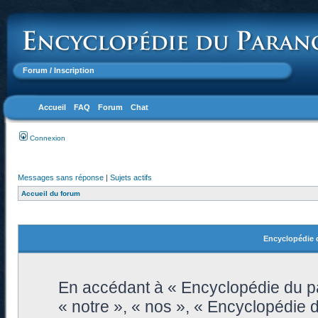
Forum
/ Inscription
Accueil
FAQ
Forum
Chat
Connexion
Messages sans réponse
|
Sujets actifs
Accueil du forum
Encyclopédie d
En accédant à « Encyclopédie du pa
« notre », « nos », « Encyclopédie 