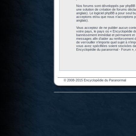
Nos forums sont développés par phpBB (dé
une solution de création de forums décl
anglais). Le logiciel phpBB a pour seul b
acceptons et/ou que nous n’acceptons pa
anglais).
Vous acceptez de ne publier aucun conten
votre pays, le pays où « Encyclopédie d
bannissement immédiat et permanent et no
messages afin d’aider au renforcement de
de verrouiller n’importe quel sujet à n’i
vous avez spécifiées soient stockées da
Encyclopédie du paranormal - Forum », 
© 2008-2015 Encyclopédie du Paranormal