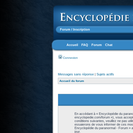
Forum
/ Inscription
Accueil
FAQ
Forum
Chat
Connexion
Messages sans réponse
|
Sujets actifs
Accueil du forum
En accédant à « Encyclopédie du paranor
encyclopedie.com/forum »), vous accepte
conditions suivantes, veuillez ne pas ut
essaierons de vous informer de ces modif
Encyclopédie du paranormal - Forum » ap
jour.