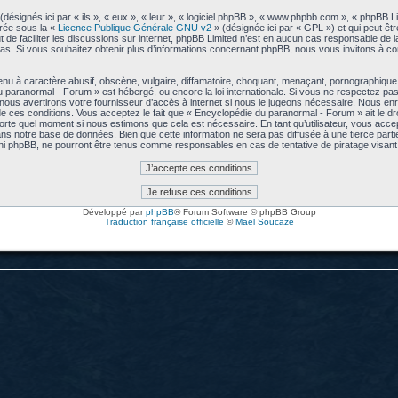
signés ici par « ils », « eux », « leur », « logiciel phpBB », « www.phpbb.com », « phpBB L
arée sous la «
Licence Publique Générale GNU v2
» (désignée ici par « GPL ») et qui peut êt
ut de faciliter les discussions sur internet, phpBB Limited n’est en aucun cas responsable de
s. Si vous souhaitez obtenir plus d’informations concernant phpBB, nous vous invitons à co
u à caractère abusif, obscène, vulgaire, diffamatoire, choquant, menaçant, pornographique, e
u paranormal - Forum » est hébergé, ou encore la loi internationale. Si vous ne respectez p
us avertirons votre fournisseur d’accès à internet si nous le jugeons nécessaire. Nous enre
 ces conditions. Vous acceptez le fait que « Encyclopédie du paranormal - Forum » ait le droi
mporte quel moment si nous estimons que cela est nécessaire. En tant qu’utilisateur, vous acc
ns notre base de données. Bien que cette information ne sera pas diffusée à une tierce part
ni phpBB, ne pourront être tenus comme responsables en cas de tentative de piratage visa
Développé par
phpBB
® Forum Software © phpBB Group
Traduction française officielle
©
Maël Soucaze