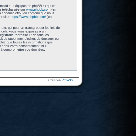
imited », « équipes de phpBB ») qui est
re téléchargée sur
www.phpbb.com
(en
 la conduite et/ou du contenu que nous
nsulter
https://www.phpbb.com/
(en
tc. qui pourrait transgresser les lois de
as cela, vous vous exposez à un
gistrons l’adresse IP de tous les
t de supprimer, d’éditer, de déplacer ou
eptez que toutes les informations que
ie sans votre consentement, ni «
nt à compromettre vos données.
Créé via
PmWiki