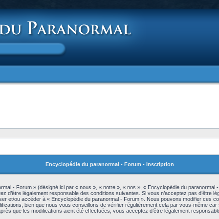
Encyclopédie du paranormal - Forum - Inscription
mal - Forum » (désigné ici par « nous », « notre », « nos », « Encyclopédie du paranormal 
z d’être légalement responsable des conditions suivantes. Si vous n’acceptez pas d’être lé
iliser et/ou accéder à « Encyclopédie du paranormal - Forum ». Nous pouvons modifier ces c
ications, bien que nous vous conseillons de vérifier régulièrement cela par vous-même car s
rès que les modifications aient été effectuées, vous acceptez d’être légalement responsable