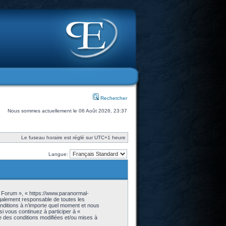
Rechercher
Nous sommes actuellement le 06 Août 2026, 23:37
Le fuseau horaire est réglé sur UTC+1 heure
Langue:
- Forum », « https://www.paranormal-
galement responsable de toutes les
onditions à n’importe quel moment et nous
i vous continuez à participer à «
 des conditions modifiées et/ou mises à