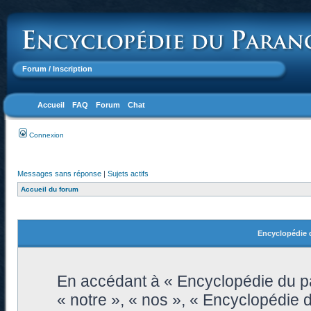
Forum
/ Inscription
Accueil
FAQ
Forum
Chat
Connexion
Messages sans réponse
|
Sujets actifs
Accueil du forum
Encyclopédie d
En accédant à « Encyclopédie du pa
« notre », « nos », « Encyclopédie 