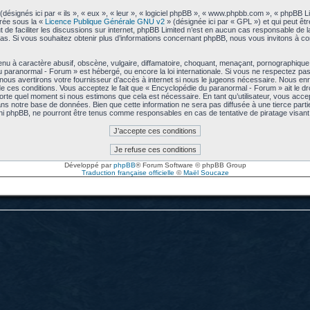
signés ici par « ils », « eux », « leur », « logiciel phpBB », « www.phpbb.com », « phpBB L
arée sous la «
Licence Publique Générale GNU v2
» (désignée ici par « GPL ») et qui peut êt
ut de faciliter les discussions sur internet, phpBB Limited n’est en aucun cas responsable de
s. Si vous souhaitez obtenir plus d’informations concernant phpBB, nous vous invitons à co
u à caractère abusif, obscène, vulgaire, diffamatoire, choquant, menaçant, pornographique, e
u paranormal - Forum » est hébergé, ou encore la loi internationale. Si vous ne respectez p
us avertirons votre fournisseur d’accès à internet si nous le jugeons nécessaire. Nous enre
 ces conditions. Vous acceptez le fait que « Encyclopédie du paranormal - Forum » ait le droi
mporte quel moment si nous estimons que cela est nécessaire. En tant qu’utilisateur, vous acc
ns notre base de données. Bien que cette information ne sera pas diffusée à une tierce part
ni phpBB, ne pourront être tenus comme responsables en cas de tentative de piratage visa
Développé par
phpBB
® Forum Software © phpBB Group
Traduction française officielle
©
Maël Soucaze