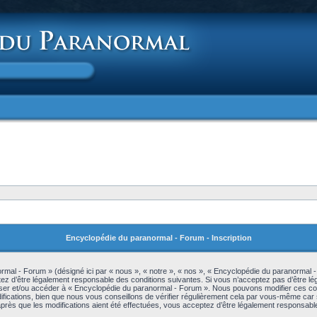
Encyclopédie du paranormal - Forum - Inscription
mal - Forum » (désigné ici par « nous », « notre », « nos », « Encyclopédie du paranormal 
z d’être légalement responsable des conditions suivantes. Si vous n’acceptez pas d’être lé
iliser et/ou accéder à « Encyclopédie du paranormal - Forum ». Nous pouvons modifier ces c
ications, bien que nous vous conseillons de vérifier régulièrement cela par vous-même car s
rès que les modifications aient été effectuées, vous acceptez d’être légalement responsable