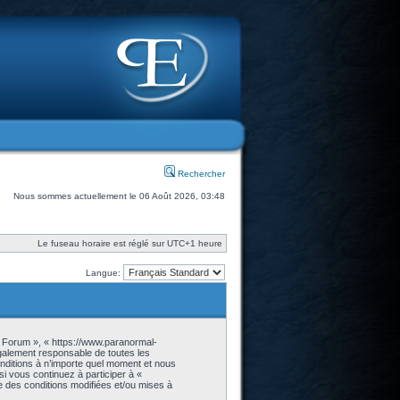
Rechercher
Nous sommes actuellement le 06 Août 2026, 03:48
Le fuseau horaire est réglé sur UTC+1 heure
Langue:
- Forum », « https://www.paranormal-
galement responsable de toutes les
onditions à n’importe quel moment et nous
i vous continuez à participer à «
 des conditions modifiées et/ou mises à