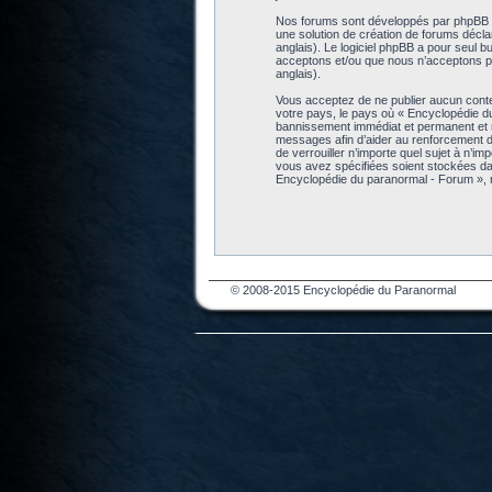
Nos forums sont développés par phpBB (dé
une solution de création de forums décl
anglais). Le logiciel phpBB a pour seul b
acceptons et/ou que nous n’acceptons pa
anglais).
Vous acceptez de ne publier aucun conten
votre pays, le pays où « Encyclopédie d
bannissement immédiat et permanent et no
messages afin d’aider au renforcement de
de verrouiller n’importe quel sujet à n’i
vous avez spécifiées soient stockées da
Encyclopédie du paranormal - Forum », 
© 2008-2015 Encyclopédie du Paranormal