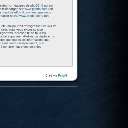
imited », « équipes de phpBB ») qui est
re téléchargée sur
www.phpbb.com
(en
 la conduite et/ou du contenu que nous
nsulter
https://www.phpbb.com/
(en
tc. qui pourrait transgresser les lois de
as cela, vous vous exposez à un
gistrons l’adresse IP de tous les
t de supprimer, d’éditer, de déplacer ou
eptez que toutes les informations que
ie sans votre consentement, ni «
nt à compromettre vos données.
Créé via
PmWiki