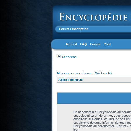
Forum
/ Inscription
Accueil
FAQ
Forum
Chat
Connexion
Messages sans réponse
|
Sujets actifs
Accueil du forum
En accédant à « Encyclopédie du paranor
encyclopedie.com/forum »), vous accepte
conditions suivantes, veuillez ne pas ut
essaierons de vous informer de ces modif
Encyclopédie du paranormal - Forum » ap
jour.