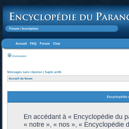
Forum
/ Inscription
Accueil
FAQ
Forum
Chat
Connexion
Messages sans réponse
|
Sujets actifs
Accueil du forum
Encyclopédie d
En accédant à « Encyclopédie du pa
« notre », « nos », « Encyclopédie 