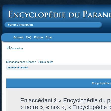
Forum
/ Inscription
Accueil
FAQ
Forum
Chat
Connexion
Messages sans réponse
|
Sujets actifs
Accueil du forum
Encyclopédie d
En accédant à « Encyclopédie du pa
« notre », « nos », « Encyclopédie 