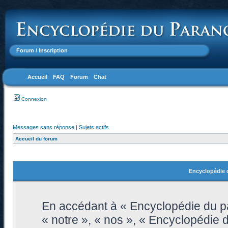
Forum
/ Inscription
Accueil
FAQ
Forum
Chat
Connexion
Messages sans réponse
|
Sujets actifs
Accueil du forum
Encyclopédie d
En accédant à « Encyclopédie du pa
« notre », « nos », « Encyclopédie 